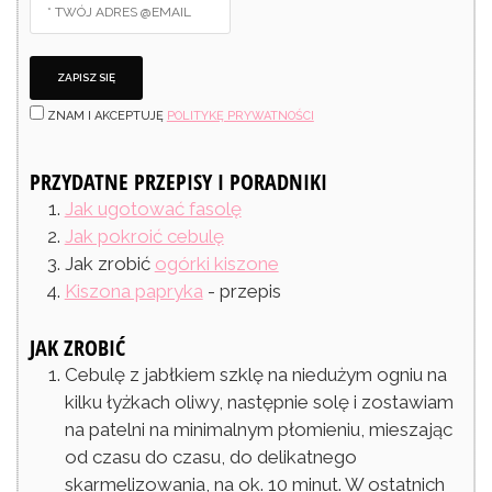
ZNAM I AKCEPTUJĘ
POLITYKĘ PRYWATNOŚCI
PRZYDATNE PRZEPISY I PORADNIKI
Jak ugotować fasolę
Jak pokroić cebulę
Jak zrobić
ogórki kiszone
Kiszona papryka
- przepis
JAK ZROBIĆ
Cebulę z jabłkiem szklę na niedużym ogniu na
kilku łyżkach oliwy, następnie solę i zostawiam
na patelni na minimalnym płomieniu, mieszając
od czasu do czasu, do delikatnego
skarmelizowania, na ok. 10 minut. W ostatnich