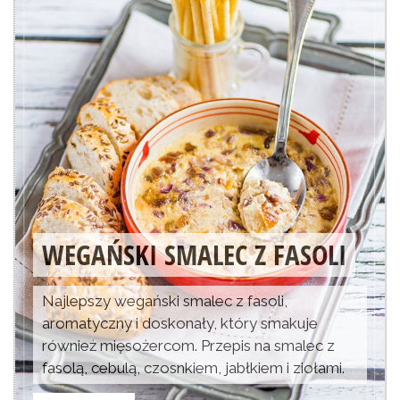
WEGAŃSKI SMALEC Z FASOLI
Najlepszy wegański smalec z fasoli,
aromatyczny i doskonały, który smakuje
również mięsożercom. Przepis na smalec z
fasolą, cebulą, czosnkiem, jabłkiem i ziołami.