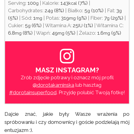
Serving:
100
|
Kalorie:
143
(7%)
|
g
kcal
Carbohydrates:
24
(8%)
|
Białko:
5
(10%)
|
Fat:
3
g
g
g
(5%)
|
Sód:
1
|
Potas:
319
(9%)
|
Fiber:
7
(29%)
|
mg
mg
g
Cukier:
5
(6%)
|
Witamina A:
25
(1%)
|
Witamina C:
g
IU
6.8
(8%)
|
Wapń:
49
(5%)
|
Żelazo:
1.6
(9%)
mg
mg
mg
MASZ INSTAGRAM?
Zrób zdjęcie potrawy i oznacz mój profil
@dorotakaminska
lub hasztag
#dorotainsuperfood
. Przyjdę polubić Twoją fotkę!
Dajcie znać, jakie były Wasze wrażenia po
spróbowaniu i czy domownicy i goście podzielają mój
entuzjazm :).