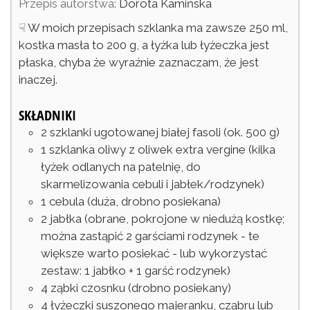
Przepis autorstwa:
Dorota Kamińska
☟ W moich przepisach szklanka ma zawsze 250 ml,
kostka masła to 200 g, a łyżka lub łyżeczka jest
płaska, chyba że wyraźnie zaznaczam, że jest
inaczej.
SKŁADNIKI
2
szklanki
ugotowanej białej fasoli
(ok. 500 g)
1
szklanka
oliwy z oliwek extra vergine
(kilka
łyżek odlanych na patelnię, do
skarmelizowania cebuli i jabłek/rodzynek)
1
cebula
(duża, drobno posiekana)
2
jabłka
(obrane, pokrojone w niedużą kostkę;
można zastąpić 2 garściami rodzynek - te
większe warto posiekać - lub wykorzystać
zestaw: 1 jabłko + 1 garść rodzynek)
4
ząbki
czosnku
(drobno posiekany)
4
łyżeczki
suszonego majeranku, cząbru lub