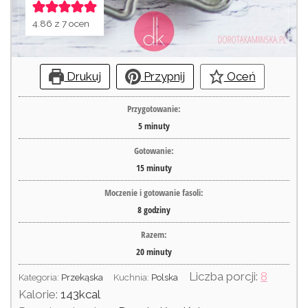
4.86
z
7
ocen
Drukuj
Przypnij
Oceń
Przygotowanie:
5
minuty
Gotowanie:
15
minuty
Moczenie i gotowanie fasoli:
8
godziny
Razem:
20
minuty
Liczba porcji:
8
Kategoria:
Przekąska
Kuchnia:
Polska
Kalorie:
143
kcal