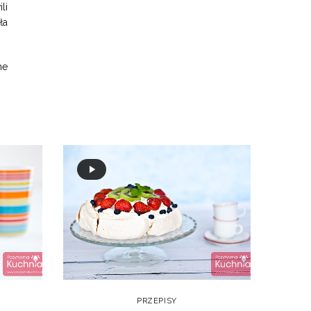
li
ła
ne
PRZEPISY