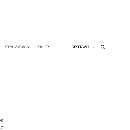
STYL ŻYCIA
SKLEP
OBSERWUJ
ka
zy