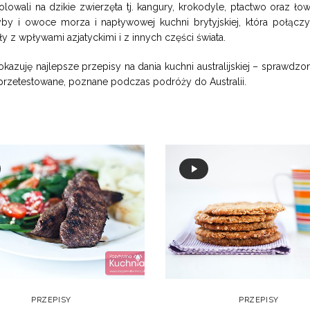
olowali na dzikie zwierzęta tj. kangury, krokodyle, ptactwo oraz łowi
yby i owoce morza i napływowej kuchni brytyjskiej, która połączy
iły z wpływami azjatyckimi i z innych części świata.
okazuję najlepsze przepisy na dania kuchni australijskiej – sprawdzo
 przetestowane, poznane podczas podróży do Australii.
PRZEPISY
PRZEPISY