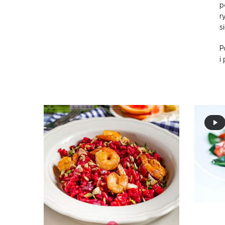
p
r
s
P
i