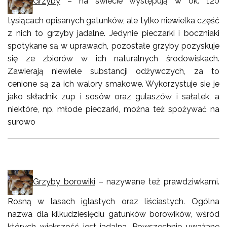
Grzyby
– na świecie występują w ok. 120
tysiącach opisanych gatunków, ale tylko niewielka część
z nich to grzyby jadalne. Jedynie pieczarki i boczniaki
spotykane są w uprawach, pozostałe grzyby pozyskuje
się ze zbiorów w ich naturalnych środowiskach.
Zawierają niewiele substancji odżywczych, za to
cenione są za ich walory smakowe. Wykorzystuje się je
jako składnik zup i sosów oraz gulaszów i sałatek, a
niektóre, np. młode pieczarki, można też spożywać na
surowo
Grzyby borowiki
– nazywane też prawdziwkami.
Rosną w lasach iglastych oraz liściastych. Ogólna
nazwa dla kilkudziesięciu gatunków borowików, wśród
których większość jest jadalna. Powszechnie uważane