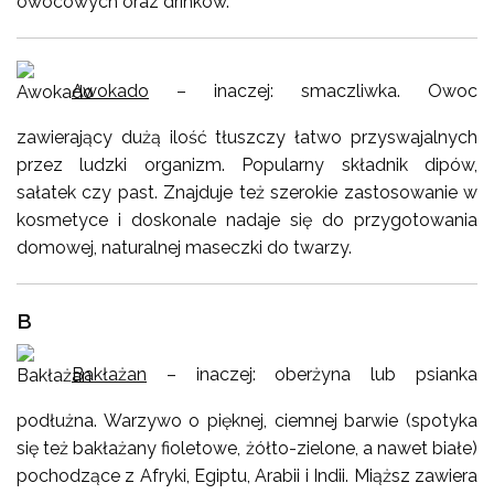
owocowych oraz drinków.
Awokado
– inaczej: smaczliwka. Owoc
zawierający dużą ilość tłuszczy łatwo przyswajalnych
przez ludzki organizm. Popularny składnik dipów,
sałatek czy past. Znajduje też szerokie zastosowanie w
kosmetyce i doskonale nadaje się do przygotowania
domowej, naturalnej maseczki do twarzy.
B
Bakłażan
– inaczej: oberżyna lub psianka
podłużna. Warzywo o pięknej, ciemnej barwie (spotyka
się też bakłażany fioletowe, żółto-zielone, a nawet białe)
pochodzące z Afryki, Egiptu, Arabii i Indii. Miąższ zawiera