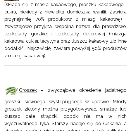
(składa się z masła kakaowego, proszku kakaowego i
cukru, niekiedy z niewielką domieszką wanilii. Zawiera
przynajmniej 70% produktów z miazgi kakaowej) i
zwyczajowo przyjęta, wspólna nazwa dla prawdziwej
czekolady gorzkiej i czekolady deserowej (miazga
kakaowa, cukier, lecytyna oraz tłuszcz kakaowy lub inne
[2]
dodatki
. Najczęściej zawiera powyżej 50% produktów
z miazgi kakaowej).
Groszek
– zwyczajowe określenie jadalnego
groszku siewnego, występującego w uprawie. Młody
groszek zielony można przygotowywać, smażąc lub
dusząc całe strączki, dopóki nie ma w nich
wyczuwalnego łyka. Starszy nadaje się do łuskania, a
ziarenka, oprócz pięknego koloru, mają też delikatny,