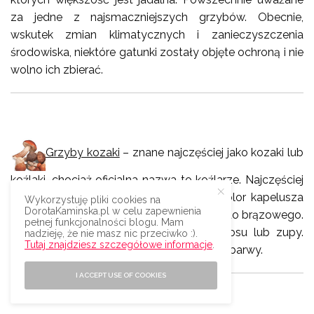
za jedne z najsmaczniejszych grzybów. Obecnie,
wskutek zmian klimatycznych i zanieczyszczenia
środowiska, niektóre gatunki zostały objęte ochroną i nie
wolno ich zbierać.
Grzyby kozaki
– znane najczęściej jako kozaki lub
koźlaki, chociaż oficjalna nazwa to koźlarze. Najczęściej
rosną na długich, smukłych nogach, a kolor kapelusza
Wykorzystuję pliki cookies na
DorotaKaminska.pl w celu zapewnienia
przybiera odcienie od pomarańczowego do brązowego.
pełnej funkcjonalności blogu. Mam
Najlepiej wykorzystać je jako składnik sosu lub zupy.
nadzieję, że nie masz nic przeciwko :).
Tutaj znajdziesz szczegółowe informacje
.
Suszone nabierają ciemnej, niemal czarnej barwy.
I ACCEPT USE OF COOKIES