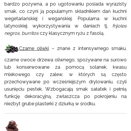
bardzo pożywna, a po ugotowaniu posiada wyrazisty
smak, co czyni ją popularnym składnikiem dań kuchni
wegetariańskiej i wegańskiej. Popularna w kuchni
latynoskiej, wykorzystywania w daniach tj.
frijoles
negros
,
burritos
czy klasycznym ryżu z fasolą.
Czarne oliwki
– znane z intensywnego smaku,
czarne owoce drzewa oliwnego, spożywane na surowo
lub konserwowane za pomocą solanek, kwasu
mlekowego czy zalew, w których są często
przechowywane po wcześniejszym drylowaniu, czyli
usunięciu pestek. Wzbogacają smak sałatek i pełnią
funkcję dekoracyjną, zwłaszcza po pokrojeniu na
niezbyt grube plasterki z dziurką w środku.