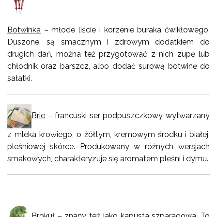
Botwinka
– młode liście i korzenie buraka ćwikłowego.
Duszone, są smacznym i zdrowym dodatkiem do
drugich dań, można też przygotować z nich zupę lub
chłodnik oraz barszcz, albo dodać surową botwinę do
sałatki.
Brie
– francuski ser podpuszczkowy wytwarzany
z mleka krowiego, o żółtym, kremowym środku i białej,
pleśniowej skórce. Produkowany w różnych wersjach
smakowych, charakteryzuje się aromatem pleśni i dymu.
Brokuł
– znany też jako kapusta szparagowa. To