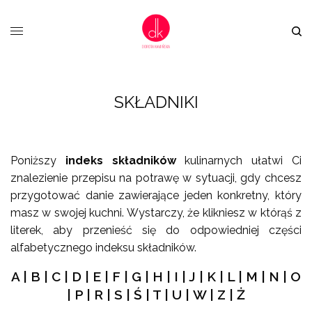
SKŁADNIKI
Poniższy
indeks składników
kulinarnych ułatwi Ci
znalezienie przepisu na potrawę w sytuacji, gdy chcesz
przygotować danie zawierające jeden konkretny, który
masz w swojej kuchni. Wystarczy, że klikniesz w którąś z
literek, aby przenieść się do odpowiedniej części
alfabetycznego indeksu składników.
A
|
B
|
C
|
D
|
E
|
F
|
G
|
H
|
I
|
J
|
K
|
L
|
M
|
N
|
O
|
P
|
R
|
S
|
Ś
|
T
|
U
|
W
|
Z
|
Ż