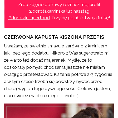
Zrób zdjęcie potrawy i oznacz mój profil
@dorotakaminska
lub hasztag
#dorotainsuperfood
. Przyjdę polubić Twoją fotkę!
CZERWONA KAPUSTA KISZONA PRZEPIS
Uważam, że świetnie smakuje zarówno z kminkiem,
jak i bez jego dodatku. Kilkoro z Was sugerowało mi,
że warto też dodać majeranek. Myślę, że to
doskonały pomysł, choć sama jeszcze nie miałam
okazji go przetestować. Kiszenie potrwa 2-3 tygodnie,
a w tym czasie trzeba się powstrzymywać przed
chęcią wypicia tego pysznego soku. Ciekawa jestem,
czy również macie na niego ochotę ;).