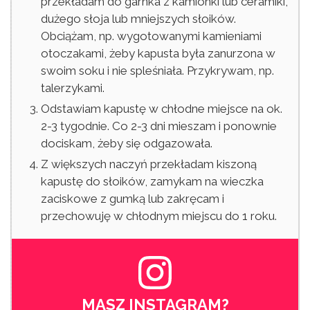
przekładam do garnka z kamionki lub ceramiki,
dużego słoja lub mniejszych słoików.
Obciążam, np. wygotowanymi kamieniami
otoczakami, żeby kapusta była zanurzona w
swoim soku i nie spleśniała. Przykrywam, np.
talerzykami.
Odstawiam kapustę w chłodne miejsce na ok.
2-3 tygodnie. Co 2-3 dni mieszam i ponownie
dociskam, żeby się odgazowała.
Z większych naczyń przekładam kiszoną
kapustę do słoików, zamykam na wieczka
zaciskowe z gumką lub zakręcam i
przechowuję w chłodnym miejscu do 1 roku.
MASZ INSTAGRAM?