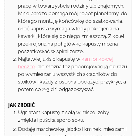
pracę w towarzystwie rodziny lub znajomych.
Mnie bardzo pomaga mój robot planetarny, do
którego montuję końcówkę do szatkowania,
choć kapusta wymaga wtedy pokrojenia na
kawałki, które się do niego zmieszczą. Z kolei
przekrojoną na pół główkę kapusty można
poszatkować w spiralizerze.
Najłatwiej ukisić kapustę w
kamionkowej
beczce
, ale można też poporcjować ją od razu
po wymieszaniu wszystkich składników do
słoików i każdy z osobna obciążyć, przykryć, a
potem co 2-3 dni odgazowywać.
JAK ZROBIĆ
Ugniatam kapustę z solą w misce, żeby
zmiękła i puściła sporo soku.
Dodaję marchewkę, jabłko i kminek, mieszam i