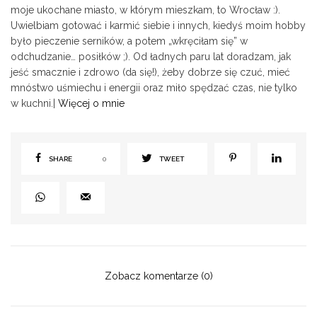
moje ukochane miasto, w którym mieszkam, to Wrocław :).
Uwielbiam gotować i karmić siebie i innych, kiedyś moim hobby
było pieczenie serników, a potem „wkręciłam się” w
odchudzanie… posiłków ;). Od ładnych paru lat doradzam, jak
jeść smacznie i zdrowo (da się!), żeby dobrze się czuć, mieć
mnóstwo uśmiechu i energii oraz miło spędzać czas, nie tylko
w kuchni.|
Więcej o mnie
SHARE
0
TWEET
Zobacz komentarze (0)