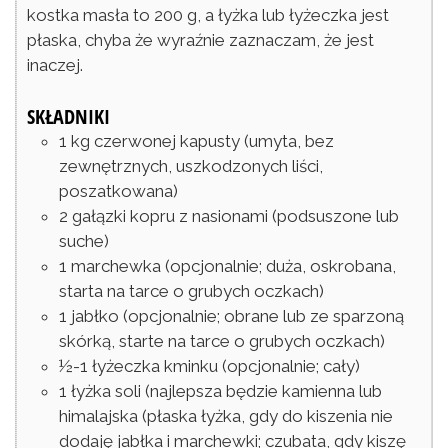
kostka masła to 200 g, a łyżka lub łyżeczka jest
płaska, chyba że wyraźnie zaznaczam, że jest
inaczej.
SKŁADNIKI
1
kg
czerwonej kapusty
(umyta, bez
zewnętrznych, uszkodzonych liści,
poszatkowana)
2
gałązki
kopru z nasionami
(podsuszone lub
suche)
1
marchewka
(opcjonalnie; duża, oskrobana,
starta na tarce o grubych oczkach)
1
jabłko
(opcjonalnie; obrane lub ze sparzoną
skórką, starte na tarce o grubych oczkach)
½-1
łyżeczka
kminku
(opcjonalnie; cały)
1
łyżka
soli
(najlepsza będzie kamienna lub
himalajska (płaska łyżka, gdy do kiszenia nie
dodaję jabłka i marchewki; czubata, gdy kiszę