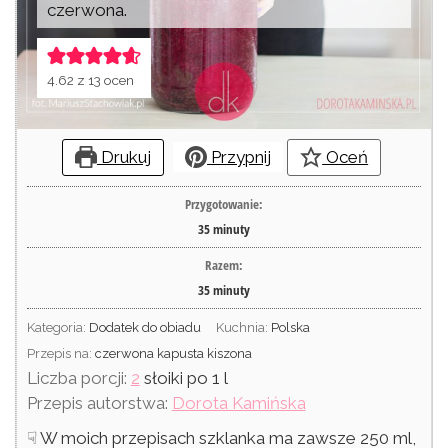
czerwona.
4.62
z
13
ocen
Drukuj
Przypnij
Oceń
Przygotowanie:
35
minuty
Razem:
35
minuty
Kategoria:
Dodatek do obiadu
Kuchnia:
Polska
Przepis na:
czerwona kapusta kiszona
Liczba porcji:
2
słoiki po 1 l
Przepis autorstwa:
Dorota Kamińska
☟ W moich przepisach szklanka ma zawsze 250 ml,