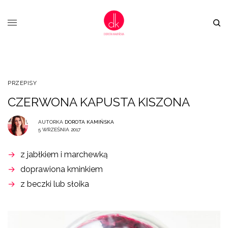
PRZEPISY
CZERWONA KAPUSTA KISZONA
AUTORKA
DOROTA KAMIŃSKA
5 WRZEŚNIA 2017
z jabłkiem i marchewką
doprawiona kminkiem
z beczki lub słoika