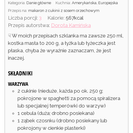
Kategoria:
Danie główne
Kuchnia:
Amerykańska, Europejska
Przepis na:
makaron z cukinii z sosem orzechowym
Liczba porcji:
3
Kalorie:
567
kcal
Przepis autorstwa:
Dorota Kamińska
☟ W moich przepisach szklanka ma zawsze 250 ml,
kostka masła to 200 g, a łyżka lub łyżeczka jest
płaska, chyba że wyraźnie zaznaczam, że jest
inaczej.
SKŁADNIKI
WARZYWA
2
cukinie
(nieduże, każda po ok. 250 g;
pokrojone w spaghetti za pomocą spiralizera
lub specjalnej temperówki do warzyw)
1
cebula
(duża; drobno posiekana)
1
ząbek
czosnku
(drobno posiekany lub
pokrojony w cienkie plasterki)