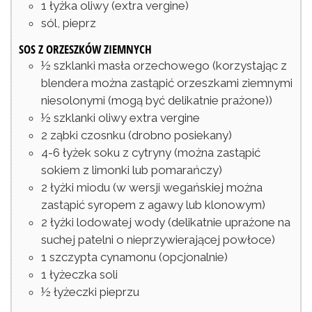
1
łyżka
oliwy
(extra vergine)
sól, pieprz
SOS Z ORZESZKÓW ZIEMNYCH
½
szklanki
masła orzechowego
(korzystając z
blendera można zastąpić orzeszkami ziemnymi
niesolonymi (mogą być delikatnie prażone))
½
szklanki
oliwy extra vergine
2
ząbki
czosnku
(drobno posiekany)
4-6
łyżek
soku z cytryny
(można zastąpić
sokiem z limonki lub pomarańczy)
2
łyżki
miodu
(w wersji wegańskiej można
zastąpić syropem z agawy lub klonowym)
2
łyżki
lodowatej wody
(delikatnie uprażone na
suchej patelni o nieprzywierającej powłoce)
1
szczypta
cynamonu
(opcjonalnie)
1
łyżeczka
soli
½
łyżeczki
pieprzu