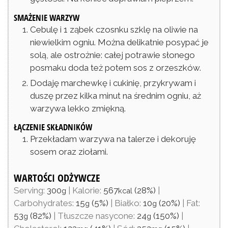
SMAŻENIE WARZYW
Cebulę i 1 ząbek czosnku szklę na oliwie na
niewielkim ogniu. Można delikatnie posypać je
solą, ale ostrożnie: całej potrawie słonego
posmaku doda też potem sos z orzeszków.
Dodaję marchewkę i cukinię, przykrywam i
duszę przez kilka minut na średnim ogniu, aż
warzywa lekko zmiękną.
ŁĄCZENIE SKŁADNIKÓW
Przekładam warzywa na talerze i dekoruję
sosem oraz ziołami.
WARTOŚCI ODŻYWCZE
Serving:
300
|
Kalorie:
567
(28%)
|
g
kcal
Carbohydrates:
15
(5%)
|
Białko:
10
(20%)
|
Fat:
g
g
53
(82%)
|
Tłuszcze nasycone:
24
(150%)
|
g
g