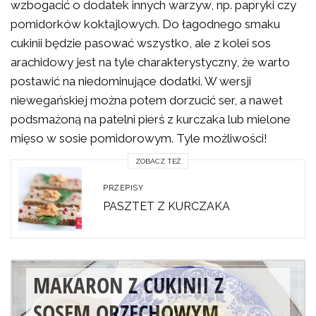
wzbogacić o dodatek innych warzyw, np. papryki czy
pomidorków koktajlowych. Do łagodnego smaku
cukinii będzie pasować wszystko, ale z kolei sos
arachidowy jest na tyle charakterystyczny, że warto
postawić na niedominujące dodatki. W wersji
niewegańskiej można potem dorzucić ser, a nawet
podsmażoną na patelni pierś z kurczaka lub mielone
mięso w sosie pomidorowym. Tyle możliwości!
ZOBACZ TEŻ
PRZEPISY
PASZTET Z KURCZAKA
MAKARON Z CUKINII Z
SOSEM ORZECHOWYM