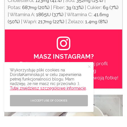
Cholesterol:
123
(41%)
|
Sód:
352
(15%)
|
mg
mg
Potas:
687
(20%)
|
Fiber:
3
(13%)
|
Cukier:
6
(7%)
mg
g
g
|
Witamina A:
1865
(37%)
|
Witamina C:
41.6
IU
mg
(50%)
|
Wapń:
217
(22%)
|
Żelazo:
1.4
(8%)
mg
mg
MASZ INSTAGRAM?
Zrób zdjęcie potrawy i oznacz mój profil
Wykorzystuję pliki cookies na
@dorotakaminska
lub hasztag
DorotaKaminska.pl w celu zapewnienia
#dorotainsuperfood
. Przyjdę polubić Twoją fotkę!
pełnej funkcjonalności blogu. Mam
nadzieję, że nie masz nic przeciwko :).
Tutaj znajdziesz szczegółowe informacje
.
I ACCEPT USE OF COOKIES