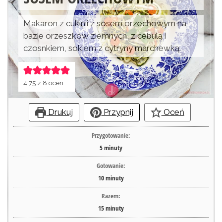
Makaron z cukinii z sosem orzechowym na
bazie orzeszków ziemnych, z cebulą i
czosnkiem, sokiem z cytryny marchewką.
4.75
z
8
ocen
Drukuj
Przypnij
Oceń
Przygotowanie:
5
minuty
Gotowanie:
10
minuty
Razem:
15
minuty