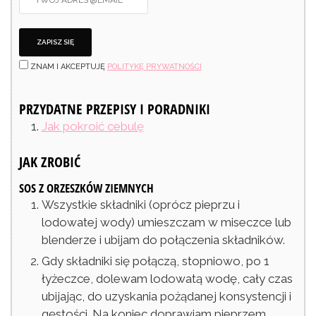
ZNAM I AKCEPTUJĘ
POLITYKĘ PRYWATNOŚCI
PRZYDATNE PRZEPISY I PORADNIKI
Jak pokroić cebulę
JAK ZROBIĆ
SOS Z ORZESZKÓW ZIEMNYCH
Wszystkie składniki (oprócz pieprzu i
lodowatej wody) umieszczam w miseczce lub
blenderze i ubijam do połączenia składników.
Gdy składniki się połączą, stopniowo, po 1
łyżeczce, dolewam lodowatą wodę, cały czas
ubijając, do uzyskania pożądanej konsystencji i
gęstości. Na koniec doprawiam pieprzem.