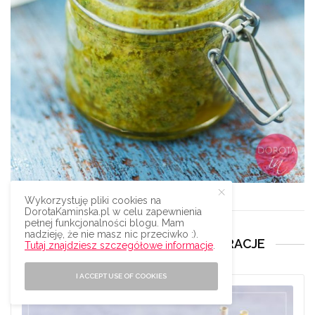
Pesto z jarmużu
Wykorzystuję pliki cookies na
DorotaKaminska.pl w celu zapewnienia
pełnej funkcjonalności blogu. Mam
nadzieję, że nie masz nic przeciwko :).
MOJE KSIĄŻKI, EBOOKI I DEKORACJE
Tutaj znajdziesz szczegółowe informacje
.
I ACCEPT USE OF COOKIES