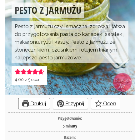
PESTO Z JARMUŻU
Pesto z jarmużu czyli smaczna, zdrowa i łatwa
do przygotowania pasta do kanapek, sałatek,
makaronu, ryżu i kaszy. Pesto z jarmużu ze
słonecznikiem, czosnkiem i olejem lnianym,
najlepsze pesto jarmużowe.
4.60
z
5
ocen
Drukuj
Przypnij
Oceń
Przygotowanie:
5
minuty
Razem: