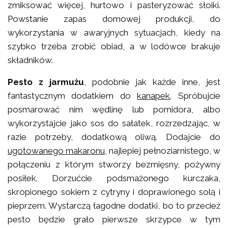
zmiksować więcej, hurtowo i pasteryzować słoiki.
Powstanie zapas domowej produkcji, do
wykorzystania w awaryjnych sytuacjach, kiedy na
szybko trzeba zrobić obiad, a w lodówce brakuje
składników.
Pesto z jarmużu
, podobnie jak każde inne, jest
fantastycznym dodatkiem do
kanapek
. Spróbujcie
posmarować nim wędlinę lub pomidora, albo
wykorzystajcie jako sos do sałatek, rozrzedzając, w
razie potrzeby, dodatkową oliwą. Dodajcie do
ugotowanego makaronu
, najlepiej pełnoziarnistego, w
połączeniu z którym stworzy bezmięsny, pożywny
posiłek. Dorzućcie podsmażonego kurczaka,
skropionego sokiem z cytryny i doprawionego solą i
pieprzem. Wystarczą łagodne dodatki, bo to przecież
pesto będzie grało pierwsze skrzypce w tym