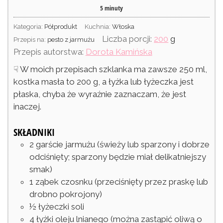
5
minuty
Kategoria:
Półprodukt
Kuchnia:
Włoska
Liczba porcji:
200
g
Przepis na:
pesto z jarmużu
Przepis autorstwa:
Dorota Kamińska
☟ W moich przepisach szklanka ma zawsze 250 ml,
kostka masła to 200 g, a łyżka lub łyżeczka jest
płaska, chyba że wyraźnie zaznaczam, że jest
inaczej.
SKŁADNIKI
2
garście
jarmużu
(świeży lub sparzony i dobrze
odciśnięty; sparzony będzie miał delikatniejszy
smak)
1
ząbek
czosnku
(przeciśnięty przez praskę lub
drobno pokrojony)
½
łyżeczki
soli
4
łyżki
oleju lnianego
(można zastąpić oliwą o