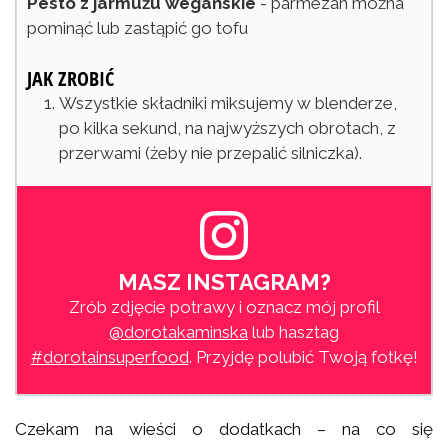
Pesto z jarmużu wegańskie
- parmezan można
pominąć lub zastąpić go tofu
JAK ZROBIĆ
Wszystkie składniki miksujemy w blenderze,
po kilka sekund, na najwyższych obrotach, z
przerwami (żeby nie przepalić silniczka).
MASZ INSTAGRAM?
Zrób zdjęcie potrawy i oznacz mój profil
@dorotakaminska
lub hasztag
#dorotainsuperfood
. Przyjdę polubić Twoją fotkę!
Czekam na wieści o dodatkach – na co się