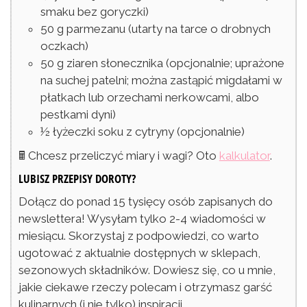
smaku bez goryczki)
50
g
parmezanu
(utarty na tarce o drobnych
oczkach)
50
g
ziaren słonecznika
(opcjonalnie; uprażone
na suchej patelni; można zastąpić migdałami w
płatkach lub orzechami nerkowcami, albo
pestkami dyni)
½
łyżeczki
soku z cytryny
(opcjonalnie)
🖩 Chcesz przeliczyć miary i wagi? Oto
kalkulator
.
LUBISZ PRZEPISY DOROTY?
Dołącz do ponad 15 tysięcy osób zapisanych do
newslettera! Wysyłam tylko 2-4 wiadomości w
miesiącu. Skorzystaj z podpowiedzi, co warto
ugotować z aktualnie dostępnych w sklepach,
sezonowych składników. Dowiesz się, co u mnie,
jakie ciekawe rzeczy polecam i otrzymasz garść
kulinarnych (i nie tylko) inspiracji.