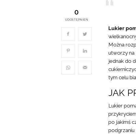
0
UDOSTĘPNIEŃ
Lukier p
wielkanocny
Można rozpr
utworzy na
jednak do 
cukierniczy
tym celu biał
JAK 
Lukier pom
przykryciem
po jakimś c
podgrzaniu 