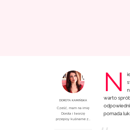
N
i
s
n
warto sprób
DOROTA KAMIŃSKA
odpowiednie
Cześć, mam na imię
pomada luk
Dorota i tworzę
przepisy kulinarne z…