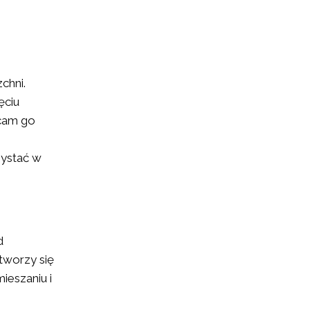
chni.
ęciu
ecam go
w
zystać w
d
tworzy się
ieszaniu i