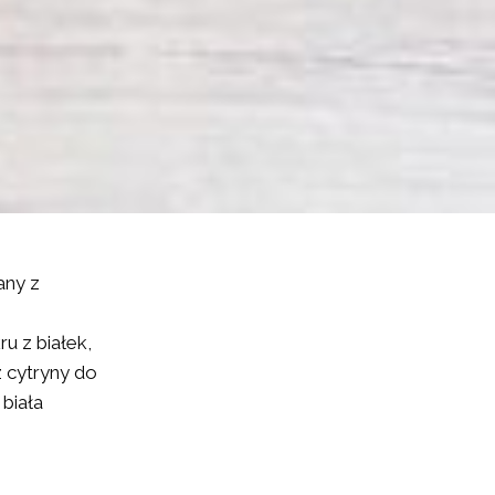
any z
ru z białek,
 cytryny do
biała