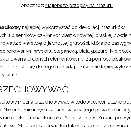
Zobacz też:
Najlepsze przepisy na mazurki
omadkowy
najlepiej wykorzystać do dekoracji mazurków
ch lub serników czy innych ciast o równej, płaskiej powierz
owadzić warstwę o jednolitej grubości, która po zastygni
 dekorowanym wypieku elegancką, białą glazurę. Nie pol
dekorowania drobnych elementów, np. za pomocą pisakó
ch. Po prostu się do tego nie nadaje. Znacznie lepiej wykor
y lukier.
PRZECHOWYWAĆ
adkowy można przechowywać w lodówce, koniecznie po
. Nie przejmie innych zapachów, a na jego powierzchni wy
zasie cienka, sucha skorupka. Ale bez obaw! Zniknie po wym
całości. Możecie zabarwić ten lukier za pomocą barwnika