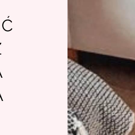
IĆ
Z
A
A