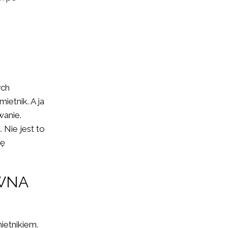
ych
ietnik. A ja
anie.
Nie jest to
ię
EWNA
ietnikiem.