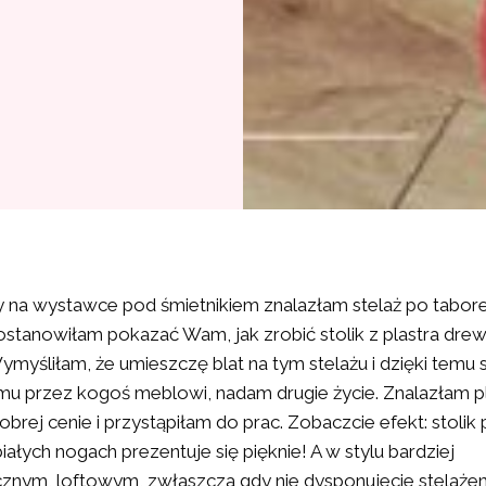
y na wystawce pod śmietnikiem znalazłam stelaż po tabore
ostanowiłam pokazać Wam, jak zrobić stolik z plastra drew
ymyśliłam, że umieszczę blat na tym stelażu i dzięki temu 
u przez kogoś meblowi, nadam drugie życie. Znalazłam p
brej cenie i przystąpiłam do prac. Zobaczcie efekt: stolik 
iałych nogach prezentuje się pięknie! A w stylu bardziej
cznym, loftowym, zwłaszcza gdy nie dysponujecie stelaż