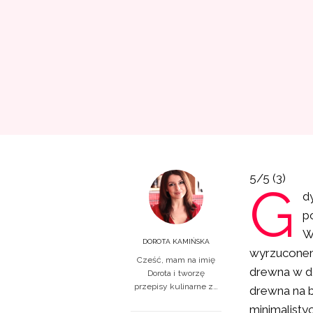
5/5
(3)
G
d
p
W
DOROTA KAMIŃSKA
wyrzuconem
Cześć, mam na imię
drewna w do
Dorota i tworzę
przepisy kulinarne z…
drewna na b
minimalisty