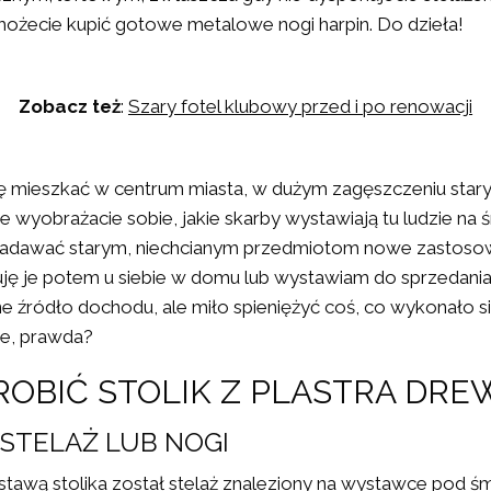
możecie kupić gotowe metalowe nogi harpin. Do dzieła!
Zobacz też
:
Szary fotel klubowy przed i po renowacji
ę mieszkać w centrum miasta, w dużym zagęszczeniu star
e wyobrażacie sobie, jakie skarby wystawiają tu ludzie na śm
nadawać starym, niechcianym przedmiotom nowe zastosow
ę je potem u siebie w domu lub wystawiam do sprzedania. 
 źródło dochodu, ale miło spieniężyć coś, co wykonało s
ie, prawda?
ROBIĆ STOLIK Z PLASTRA DR
. STELAŻ LUB NOGI
tawą stolika został stelaż znaleziony na wystawce pod śm