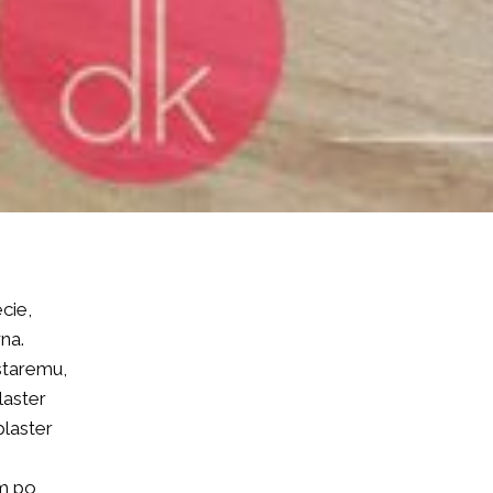
cie,
na.
staremu,
laster
plaster
em po