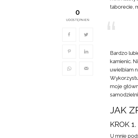
taborecie, 
0
UDOSTĘPNIEŃ
Bardzo lubi
kamienic. Ni
uwielbiam 
Wykorzystuj
moje główne
samodzieln
JAK Z
KROK 1
U mnie pods