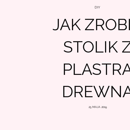
DIY
JAK ZROB
STOLIK 
PLASTR
DREWN
25 MAJA 2019