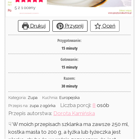
5
z 1 oceny
Drukuj
Przypnij
Oceń
Przygotowanie:
15
minuty
Gotowanie:
15
minuty
Razem:
30
minuty
Kategoria:
Zupa
Kuchnia:
Europejska
Liczba porcji:
8
osób
Przepis na:
zupa z ogórka
Przepis autorstwa:
Dorota Kamińska
☟ W moich przepisach szklanka ma zawsze 250 ml,
kostka masła to 200 g, a łyżka lub łyżeczka jest