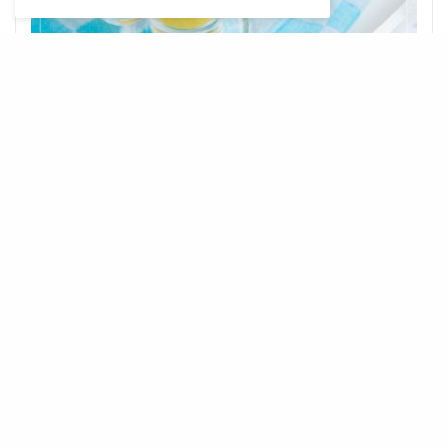
PRZEPISY SUPERFOOD
książki kucharskie i ebooki kulinarne
DOWIEDZ SIĘ WIĘCEJ