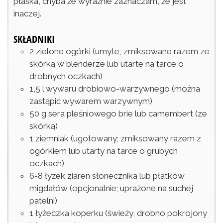
płaska, chyba że wyraźnie zaznaczam, że jest
inaczej.
SKŁADNIKI
2
zielone ogórki
(umyte, zmiksowane razem ze
skórką w blenderze lub utarte na tarce o
drobnych oczkach)
1,5
l
wywaru drobiowo-warzywnego
(można
zastąpić wywarem warzywnym)
50
g
sera pleśniowego brie lub camembert
(ze
skórką)
1
ziemniak
(ugotowany; zmiksowany razem z
ogórkiem lub utarty na tarce o grubych
oczkach)
6-8
łyżek
ziaren słonecznika lub płatków
migdałów
(opcjonalnie; uprażone na suchej
patelni)
1
łyżeczka
koperku
(świeży, drobno pokrojony