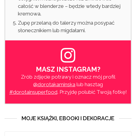
całość w blenderze – będzie wtedy bardziej
kremowa.
Zupę przelaną do talerzy można posypać
słonecznikiem lub migdałami.
MASZ INSTAGRAM?
Zrób zdjęcie potrawy i oznacz mój profil
@dorotakaminska
lub hasztag
#dorotainsuperfood
. Przyjdę polubić Twoją fotkę!
MOJE KSIĄŻKI, EBOOKI I DEKORACJE