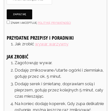
ZNAM I AKCEPTUJĘ
POLITYKĘ PRYWATNOŚCI
PRZYDATNE PRZEPISY I PORADNIKI
Jak zrobić
wywar warzywny
JAK ZROBIĆ
Zagotowuję wywar.
Dodaję zmiksowane/utarte ogórki i ziemniaka,
gotuję przez ok. 5 minut.
Dodaję serek i śmietanę, doprawiam solą i
pieprzem, gotuję przez kolejnych 5 minut, cały
czas mieszając.
Na koniec dodaję koperek. Gdy zupa delikatnie
ostygnie, można jeszcze raz zmiksować