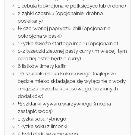
1
cebula
(pokrojona w półksiężyce lub drobno)
2
ząbki
czosnku
(opcjonalnie; drobno
posiekany)
½
czerwonej papryczki chili
(opcjonalnie;
pokrojona w paski)
1
łyżka
świeżo startego imbiru
(opcjonalnie)
1-2
łyżeczki
zielonej pasty curry
(im więcej, tym
bardziej ostre będzie curry)
6
listków
limety kaffir
1½
szklanki
mleka kokosowego
(najlepsze
będzie mleko składające się wyłącznie z wody
i miąższu orzecha kokosowego, bez innych
dodatków)
½
szklanki
wywaru warzywnego
(można
zastąpić wodą)
1
łyżka
sosu rybnego
1
łyżka
soku z limonki
2
łyżki
oleju sezamowego