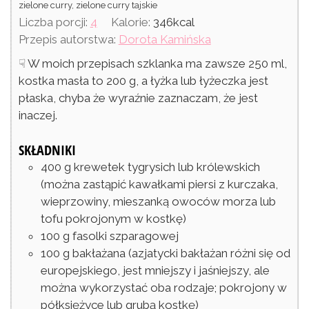
zielone curry, zielone curry tajskie
Liczba porcji:
4
Kalorie:
346
kcal
Przepis autorstwa:
Dorota Kamińska
☟ W moich przepisach szklanka ma zawsze 250 ml,
kostka masła to 200 g, a łyżka lub łyżeczka jest
płaska, chyba że wyraźnie zaznaczam, że jest
inaczej.
SKŁADNIKI
400
g
krewetek tygrysich lub królewskich
(można zastąpić kawałkami piersi z kurczaka,
wieprzowiny, mieszanką owoców morza lub
tofu pokrojonym w kostkę)
100
g
fasolki szparagowej
100
g
bakłażana
(azjatycki bakłażan różni się od
europejskiego, jest mniejszy i jaśniejszy, ale
można wykorzystać oba rodzaje; pokrojony w
półksiężyce lub grubą kostkę)