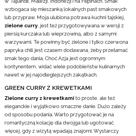
w Tajlandii, Malezji, Indonezji i na Filipinach. Smak
wzbogaca się mieszanką lokalnych past smakowych
lub przypraw. Moja ulubiona potrawa kuchni tajskiej,
zielone curry
, jest też przygotowywana w wersji z
piersią kurczaka lub wieprzowiną, albo z samymi
warzywami. Te powinny być zielone i tylko czerwona
papryka chili jest czasem dodawana, żeby przełamać
smak tego dania. Choć Azja jest ogromnym
kontynentem, widać wiele podobieństw kulinarnych
nawet w jej najodleglejszych zakątkach.
GREEN CURRY Z KREWETKAMI
Zielone curry z krewetkami
to proste, ale też
eleganckie i wyjątkowo smaczne danie. Dużo zależy
od sposobu podania. Warto przygotować je na
romantyczną kolację dla dwojga lub ugotować
więcej, gdy z wizytą wpadają znajomi. Wystarczy