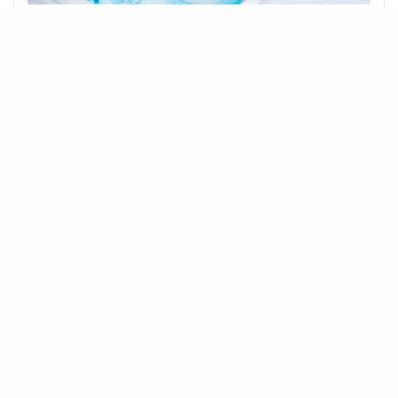
PRZEPISY SUPERFOOD
książki kucharskie i ebooki kulinarne
DOWIEDZ SIĘ WIĘCEJ