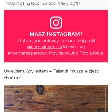
Wapń:
91
(9%)
|
Żelazo:
3.5
(19%)
mg
mg
MASZ INSTAGRAM?
Zrób zdjęcie potrawy i oznacz mój profil
@dorotakaminska
lub hasztag
#dorotainsuperfood
. Przyjdę polubić Twoją fotkę!
Uwielbiam. Gdy jestem w Tajlandii, muszę je zjeść
choć raz!