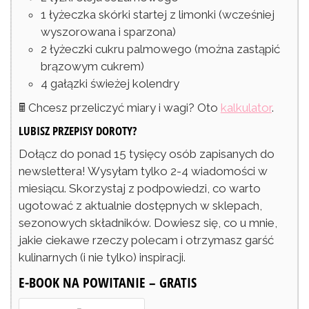
1
łyżeczka
skórki startej z limonki
(wcześniej
wyszorowana i sparzona)
2
łyżeczki
cukru palmowego
(można zastąpić
brązowym cukrem)
4
gałązki
świeżej kolendry
🖩 Chcesz przeliczyć miary i wagi? Oto
kalkulator
.
LUBISZ PRZEPISY DOROTY?
Dołącz do ponad 15 tysięcy osób zapisanych do
newslettera! Wysyłam tylko 2-4 wiadomości w
miesiącu. Skorzystaj z podpowiedzi, co warto
ugotować z aktualnie dostępnych w sklepach,
sezonowych składników. Dowiesz się, co u mnie,
jakie ciekawe rzeczy polecam i otrzymasz garść
kulinarnych (i nie tylko) inspiracji.
E-BOOK NA POWITANIE – GRATIS