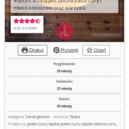
wyboru, a bazą jest zielona pasta curry i
mleko kokosowe oraz warzywa.
4.50
z
2
ocen
Drukuj
Przypnij
Oceń
Przygotowanie:
20
minuty
Gotowanie:
25
minuty
Razem:
45
minuty
Kategoria:
Danie główne
Kuchnia:
Tajska
Przepis na:
green curry, tajskie green curry, tajskie zielone curry,