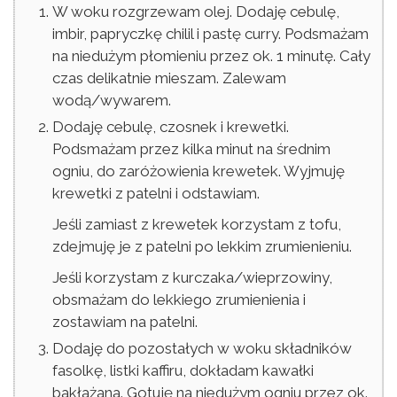
W woku rozgrzewam olej. Dodaję cebulę,
imbir, papryczkę chilil i pastę curry. Podsmażam
na niedużym płomieniu przez ok. 1 minutę. Cały
czas delikatnie mieszam. Zalewam
wodą/wywarem.
Dodaję cebulę, czosnek i krewetki.
Podsmażam przez kilka minut na średnim
ogniu, do zaróżowienia krewetek. Wyjmuję
krewetki z patelni i odstawiam.
Jeśli zamiast z krewetek korzystam z tofu,
zdejmuję je z patelni po lekkim zrumienieniu.
Jeśli korzystam z kurczaka/wieprzowiny,
obsmażam do lekkiego zrumienienia i
zostawiam na patelni.
Dodaję do pozostałych w woku składników
fasolkę, listki kaffiru, dokładam kawałki
bakłażana. Gotuję na niedużym ogniu przez ok.