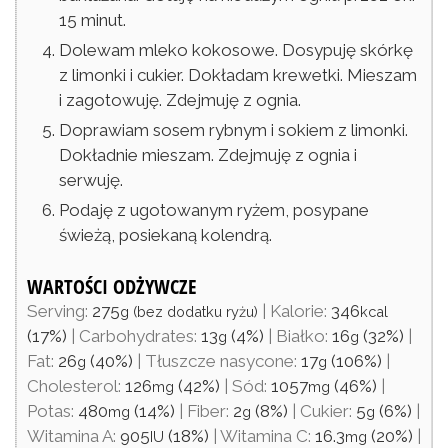
15 minut.
Dolewam mleko kokosowe. Dosypuję skórkę
z limonki i cukier. Dokładam krewetki. Mieszam
i zagotowuję. Zdejmuję z ognia.
Doprawiam sosem rybnym i sokiem z limonki.
Dokładnie mieszam. Zdejmuję z ognia i
serwuję.
Podaję z ugotowanym ryżem, posypane
świeżą, posiekaną kolendrą.
WARTOŚCI ODŻYWCZE
Serving:
275
|
Kalorie:
346
g (bez dodatku ryżu)
kcal
(17%)
|
Carbohydrates:
13
(4%)
|
Białko:
16
(32%)
|
g
g
Fat:
26
(40%)
|
Tłuszcze nasycone:
17
(106%)
|
g
g
Cholesterol:
126
(42%)
|
Sód:
1057
(46%)
|
mg
mg
Potas:
480
(14%)
|
Fiber:
2
(8%)
|
Cukier:
5
(6%)
|
mg
g
g
Witamina A:
905
(18%)
|
Witamina C:
16.3
(20%)
|
IU
mg