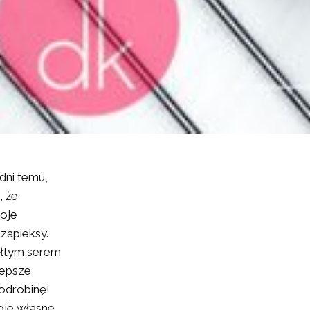
dni temu,
, że
Moje
zapieksy.
żółtym serem
lepsze
 odrobinę!
oje własne,