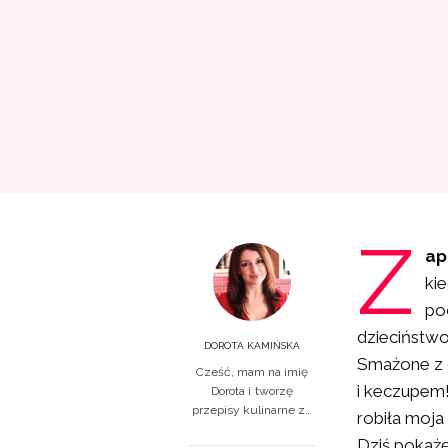
Z
ap
ki
po
dzieciństwo
DOROTA KAMIŃSKA
Smażone z c
Cześć, mam na imię
i keczupem!
Dorota i tworzę
przepisy kulinarne z…
robiła moja
Dziś pokażę