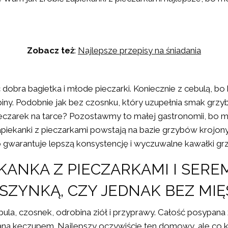
Zobacz też
:
Najlepsze przepisy na śniadania
 dobra bagietka i młode pieczarki. Koniecznie z cebulą, bo 
piny. Podobnie jak bez czosnku, który uzupełnia smak grzy
ieczarek na tarce? Pozostawmy to małej gastronomii, bo 
iekanki z pieczarkami powstają na bazie grzybów krojon
To gwarantuje lepszą konsystencję i wyczuwalne kawałki g
KANKA Z PIECZARKAMI I SERE
SZYNKĄ, CZY JEDNAK BEZ MIĘ
ula, czosnek, odrobina ziół i przyprawy. Całość posypana
ana keczupem. Najlepszy oczywiście ten domowy, ale co kto