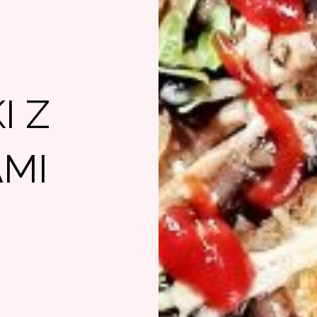
I Z
AMI