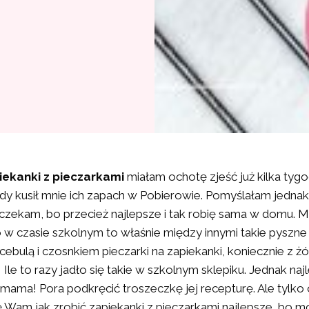
iekanki z pieczarkami
miałam ochotę zjeść już kilka tygo
edy kusił mnie ich zapach w Pobierowie. Pomyślałam jednak
czekam, bo przecież najlepsze i tak robię sama w domu. 
 w czasie szkolnym to właśnie między innymi takie pyszne 
ebulą i czosnkiem pieczarki na zapiekanki, koniecznie z 
 Ile to razy jadło się takie w szkolnym sklepiku. Jednak naj
 mama! Pora podkręcić troszeczkę jej recepturę. Ale tylko
 Wam jak zrobić zapiekanki z pieczarkami najlepsze, bo m