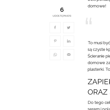
domowe!
6
UDOSTĘPNIEŃ
To musi być
są czyste k
Ścieranie p
domowe zap
plasterki. 
ZAPIE
ORAZ 
Do tego ceb
serem i pol