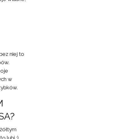
bez niej to
bów.
moje
ych w
rzybków.
M
SA?
 żółtym
 lubi :).