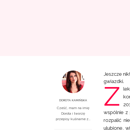
Jeszcze nik
gwiazdki.
Z
le
ko
DOROTA KAMIŃSKA
20
Cześć, mam na imię
wspólnie z
Dorota i tworzę
przepisy kulinarne z…
rozpalić ni
ulubione, 