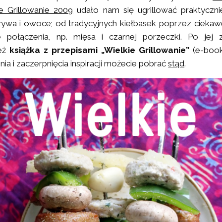
ie Grillowanie 2009
udało nam się ugrillować praktyczni
ywa i owoce; od tradycyjnych kiełbasek poprzez ciekawe
ce połączenia, np. mięsa i czarnej porzeczki. Po jej 
też
książka z przepisami „Wielkie Grillowanie”
(e-book
ia i zaczerpnięcia inspiracji możecie pobrać
stąd
.