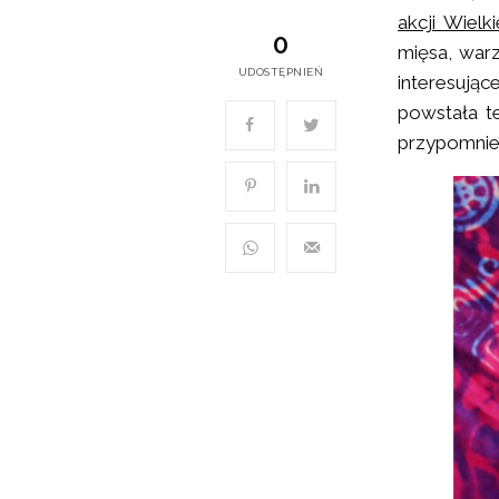
akcji Wielk
0
mięsa, warz
UDOSTĘPNIEŃ
interesują
powstała 
przypomnien