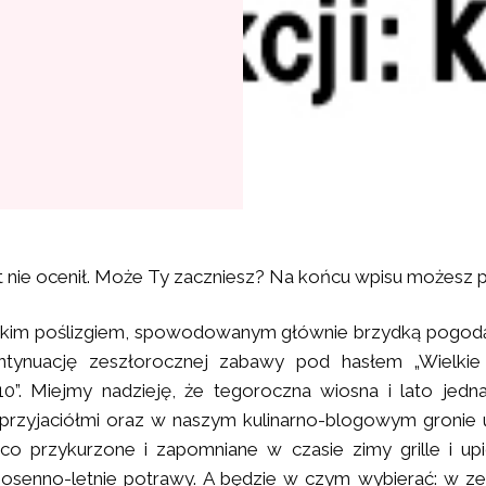
t nie ocenił. Może Ty zaczniesz? Na końcu wpisu możesz 
kkim poślizgiem, spowodowanym głównie brzydką pogod
ntynuację zeszłorocznej zabawy pod hasłem „Wielkie 
10”. Miejmy nadzieję, że tegoroczna wiosna i lato jedn
 przyjaciółmi oraz w naszym kulinarno-blogowym gronie 
eco przykurzone i zapomniane w czasie zimy grille i up
wiosenno-letnie potrawy. A będzie w czym wybierać: w
ze