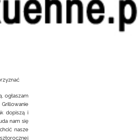
przyznać
ą, ogłaszam
Grillowanie
ak dopiszą i
uda nam się
ichcić nasze
szłorocznej