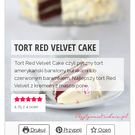
TORT RED VELVET CAKE
Tort Red Velvet Cake czyli pyszny tort
amerykański barwiony burakami lub
czerwonym barwnikiem. Najlepszy tort Red
Velvet z kremem z mascarpone.
4.75
z
4
ocen
Drukuj
Przypnij
Oceń