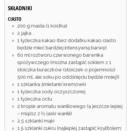
SKŁADNIKI
CIASTO
200
g
masła
(1 kostka)
2
jajka
1
łyżeczka
kakao
(bez dodatku kakao ciasto
będzie mieć bardziej intensywną barwę)
60
ml
roztworu czerwonego barwnika
spożywczego
(można zastąpić sokiem z 1
słoiczka buraczków (słoiczek o pojemności
500 ml, ale soku po odciśnięciu będzie mniej))
1
szklanka
śmietanki kremówki
1
łyżeczka
sody oczyszczonej
1
łyżeczka
octu
2
krople
aromatu waniliowego
(a jeszcze lepiej
– miąższ z ½ laski wanilii)
2,5
szklanki
mąki
1,5
szklanki
cukru
(najlepiej zastąpić ksylitolem;