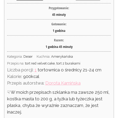
Przygotowanie:
45
minuty
Gotowanie:
1
godzina
Razem:
1
godzina
45
minuty
Kategoria:
Deser
Kuchnia:
Amerykańska
Przepis na:
tort red velvet cake, tort z burakami
Liczba porcji:
1
tortownica o średnicy 21-24 cm
Kalorie:
900
kcal
Przepis autorstwa:
Dorota Kamińska
☟ W moich przepisach szklanka ma zawsze 250 ml,
kostka masła to 200 g, a łyżka lub łyżeczka jest
płaska, chyba że wyraźnie zaznaczam, że jest
inaczej.