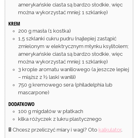
amerykańskie ciasta są bardzo słodkie, więc
można wykorzystać mniej: 1 szklankę)
KREM
200
g
masła
(1 kostka)
1,5
szklanki
cukru pudru
(najlepiej zastąpić
zmielonym w elektrycznym młynku ksylitolem;
amerykańskie ciasta są bardzo słodkie, więc
można wykorzystać mniej: 1 szklankę)
3
krople
aromatu waniliowego
(a jeszcze lepiej
– miąższ z ½ laski wanilii)
750
g
kremowego sera
(philadelphia lub
mascarpone)
DODATKOWO
100
g
migdałów w płatkach
kilka różyczek z lukru plastycznego
🖩 Chcesz przeliczyć miary i wagi? Oto
kalkulator
.