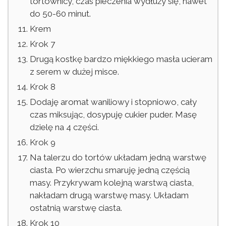
tortownicy, czas pieczenia wydłuży się, nawet
do 50-60 minut.
Krem
Krok 7
Drugą kostkę bardzo miękkiego masła ucieram
z serem w dużej misce.
Krok 8
Dodaję aromat waniliowy i stopniowo, cały
czas miksując, dosypuję cukier puder. Masę
dzielę na 4 części.
Krok 9
Na talerzu do tortów układam jedną warstwę
ciasta. Po wierzchu smaruję jedną częścią
masy. Przykrywam kolejną warstwą ciasta,
nakładam drugą warstwę masy. Układam
ostatnią warstwę ciasta.
Krok 10