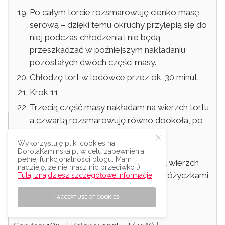
Po całym torcie rozsmarowuję cienko masę
serową – dzięki temu okruchy przylepią się do
niej podczas chłodzenia i nie będą
przeszkadzać w późniejszym nakładaniu
pozostałych dwóch części masy.
Chłodzę tort w lodówce przez ok. 30 minut.
Krok 11
Trzecią część masy nakładam na wierzch tortu,
a czwartą rozsmarowuję równo dookoła, po
bokach.
Wykorzystuję pliki cookies na
Krok 12
DorotaKaminska.pl w celu zapewnienia
pełnej funkcjonalności blogu. Mam
Obsypuję tort płatkami migdałów, a wierzch
nadzieję, że nie masz nic przeciwko :).
dekoruję perełkami cukierniczymi i różyczkami
Tutaj znajdziesz szczegółowe informacje
.
z lukru plastycznego.
I ACCEPT USE OF COOKIES
WARTOŚCI ODŻYWCZE