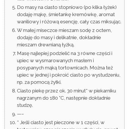
Do masy na ciasto stopniowo (po kilka łyżek)
dodaję mąkę, śmietankę kremówkę, aromat
waniliowy i różową esencję, cały czas miksując.
W małej miseczce mieszam sodę z octem,
dodaję do masy i delikatnie, dokładnie
mieszam drewnianą łyżką.
Masę najlepiej podzielić na 3 równe części i
upiec w wysmarowanych masłem i
posypanych mąką tortownicach. Można też
upiec w jednej i pokroić ciasto po wystudzeniu,
np. za pomocą żyłki.
Ciasto piekę przez ok. 30 minut* w piekarniku
nagrzanym do 180 °C, następnie dokładnie
studzę.
—–
* Jeśli ciasto jest pieczone w 1 części, w