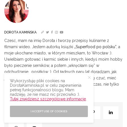
DOROTA KAMIŃSKA
Cześć, mam na imię Dorota i tworzę przepisy kulinarne z
filmami wideo. Jestem autorką książki
„Superfood po polsku”
, a
moje ukochane miasto, w którym mieszkam, to Wrocław :).
Uwielbiam gotować i karmić siebie i innych, kiedyś moim hobby
było pieczenie serników, a potem „wkręciłam się” w
odchudzanie… posiłków ;). Od ładnych paru lat doradzam, jak
jeść smacznie i zdrowo (da się!), żeby dobrze się czuć, mieć
Wykorzystuję pliki cookies na
mnóstwo uśmiechu i energii oraz miło spędzać czas, nie tylko
DorotaKaminska.pl w celu zapewnienia
pełnej funkcjonalności blogu. Mam
w kuchni.|
Więcej o mnie
nadzieję, że nie masz nic przeciwko :).
Tutaj znajdziesz szczegółowe informacje
.
I ACCEPT USE OF COOKIES
SHARE
0
TWEET