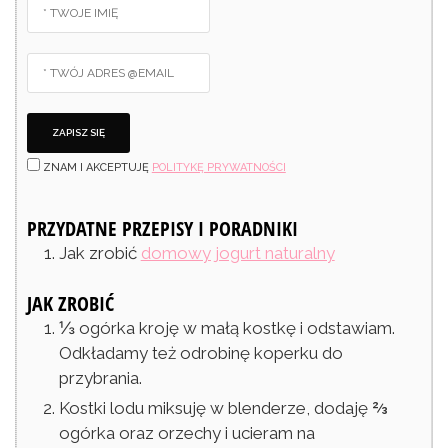
ZNAM I AKCEPTUJĘ
POLITYKĘ PRYWATNOŚCI
PRZYDATNE PRZEPISY I PORADNIKI
Jak zrobić
domowy jogurt naturalny
JAK ZROBIĆ
⅓ ogórka kroję w małą kostkę i odstawiam.
Odkładamy też odrobinę koperku do
przybrania.
Kostki lodu miksuję w blenderze, dodaję ⅔
ogórka oraz orzechy i ucieram na