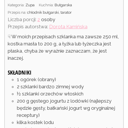
Kategoria:
Zupa
Kuchnia:
Bułgarska
Przepis na:
chłodnik bułgarski, tarator
Liczba porcji:
2
osoby
Przepis autorstwa:
Dorota Kamińska
☟ W moich przepisach szklanka ma zawsze 250 ml,
kostka masła to 200 g, a łyżka lub łyżeczka jest
płaska, chyba że wyraźnie zaznaczam, że jest
inaczej.
SKŁADNIKI
1
ogórek
(obrany)
2
szklanki
bardzo zimnej wody
½
szklanki
orzechów włoskich
200
g
gęstego jogurtu z lodówki
(najlepszy
będzie gęsty, bałkański jogurt wg oryginalnej
receptury)
kilka kostek lodu