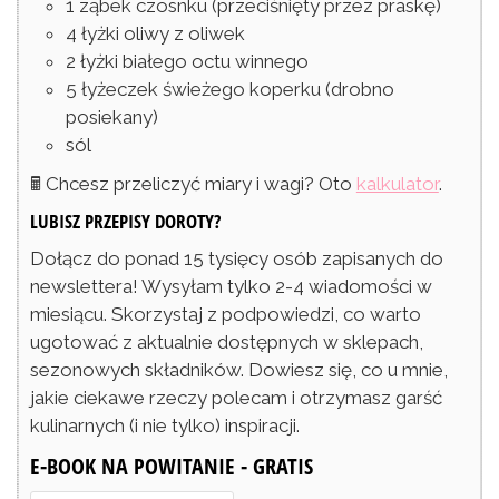
1
ząbek
czosnku
(przeciśnięty przez praskę)
4
łyżki
oliwy z oliwek
2
łyżki
białego octu winnego
5
łyżeczek
świeżego koperku
(drobno
posiekany)
sól
🖩 Chcesz przeliczyć miary i wagi? Oto
kalkulator
.
LUBISZ PRZEPISY DOROTY?
Dołącz do ponad 15 tysięcy osób zapisanych do
newslettera! Wysyłam tylko 2-4 wiadomości w
miesiącu. Skorzystaj z podpowiedzi, co warto
ugotować z aktualnie dostępnych w sklepach,
sezonowych składników. Dowiesz się, co u mnie,
jakie ciekawe rzeczy polecam i otrzymasz garść
kulinarnych (i nie tylko) inspiracji.
E-BOOK NA POWITANIE - GRATIS