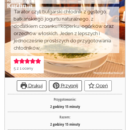
Tarator czyli bułgarski chłodnik z gęstego,
bałkańskiego jogurtu naturalnego, z
dodatkiem czosnku i koperku, ogórków oraz
orzechów włoskich. Jeden z lepszych i
jednocześnie prostszych do przygotowania
chłodników.
5
z 1 oceny
Drukuj
Przypnij
Oceń
Przygotowanie:
2
godziny
15
minuty
Razem:
2
godziny
15
minuty