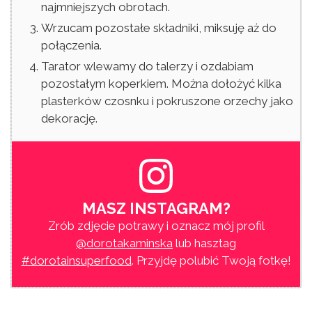
najmniejszych obrotach.
Wrzucam pozostałe składniki, miksuję aż do
połączenia.
Tarator wlewamy do talerzy i ozdabiam
pozostałym koperkiem. Można dołożyć kilka
plasterków czosnku i pokruszone orzechy jako
dekorację.
MASZ INSTAGRAM?
Zrób zdjęcie potrawy i oznacz mój profil
@dorotakaminska
lub hasztag
#dorotainsuperfood
. Przyjdę polubić Twoją fotkę!