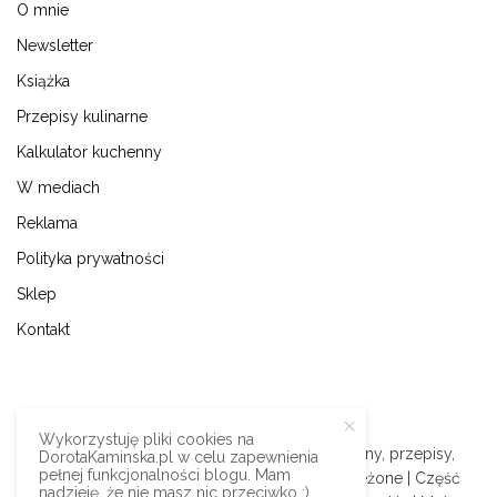
O mnie
Newsletter
Książka
Przepisy kulinarne
Kalkulator kuchenny
W mediach
Reklama
Polityka prywatności
Sklep
Kontakt
Wykorzystuję pliki cookies na
© 2009-2024 | Dorota Kamińska blog kulinarny, przepisy,
DorotaKaminska.pl w celu zapewnienia
pełnej funkcjonalności blogu. Mam
podróże i styl życia | Wszystkie prawa zastrzeżone | Część
nadzieję, że nie masz nic przeciwko :).