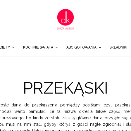
DIETY
KUCHNIE ŚWIATA
ABC GOTOWANIA
SKŁADNIKI
PRZEKĄSKI
roste dania do przekąszenia pomiędzy posiłkami czyli przekąsk
hociaż warto pamiętać, że ta nazwa określa także część me
mprezowego, bo kiedy ze stołu znikają główne dania, przyjęło się, 
oś musi na nim stać, gdyby któryś z gości nagle zgłodniał i st
łaśnie przekąski. Pokazuję przepisy na przekąski ciepłe i zimne, pros