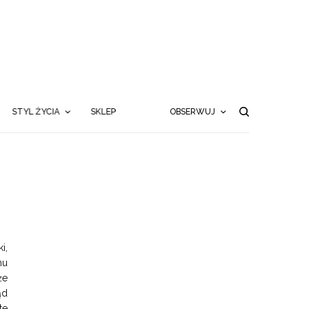
STYL ŻYCIA
SKLEP
OBSERWUJ
i,
nu
że
ąd
te