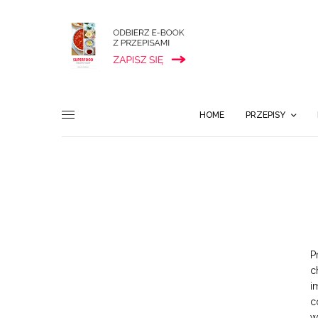
HOME
PRZEPISY
P
c
i
c
w