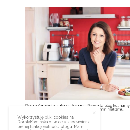
Dorota Kamińska, autorka i fotograf. Prowadzi blog kulinarny,
styl życia w duchu prostoty, oszczędności i minimalizmu.
Wykorzystuję pliki cookies na
DorotaKaminska.pl w celu zapewnienia
pełnej funkcjonalności blogu. Mam