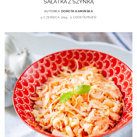
SAŁATKA Z SZYNKĄ
AUTORKA
DOROTA KAMIŃSKA
5 CZERWCA 2019
0 UDOSTĘPNIEŃ