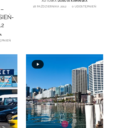
AUTORKA
DOROTA KAMIŃSKA
18 PAŹDZIERNIKA 2012
0 UDOSTĘPNIEŃ
 –
SIEŃ-
12
A
ĘPNIEŃ