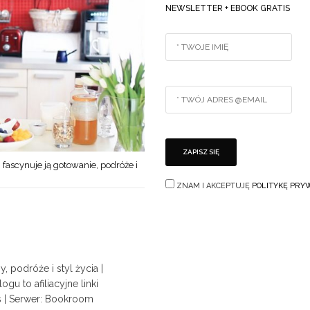
NEWSLETTER + EBOOK GRATIS
 fascynuje ją gotowanie, podróże i
ZNAM I AKCEPTUJĘ
POLITYKĘ PRY
 podróże i styl życia |
u to afiliacyjne linki
s
| Serwer:
Bookroom