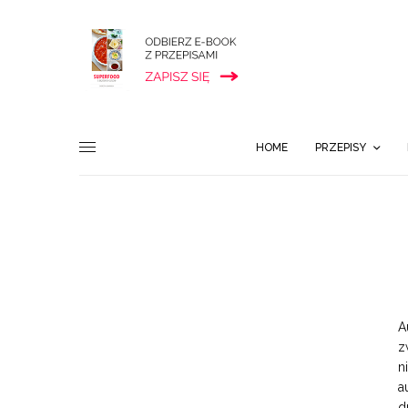
HOME
PRZEPISY
A
z
n
a
d