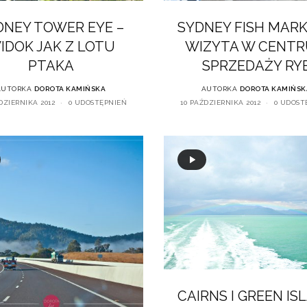
DNEY TOWER EYE –
SYDNEY FISH MARK
IDOK JAK Z LOTU
WIZYTA W CENT
PTAKA
SPRZEDAŻY RY
AUTORKA
DOROTA KAMIŃSKA
AUTORKA
DOROTA KAMIŃSK
DZIERNIKA 2012
0 UDOSTĘPNIEŃ
10 PAŹDZIERNIKA 2012
0 UDOST
CAIRNS I GREEN IS