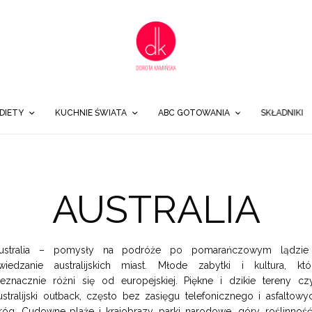
DIETY
KUCHNIE ŚWIATA
ABC GOTOWANIA
SKŁADNIKI
AUSTRALIA
ustralia – pomysły na podróże po pomarańczowym lądzie
wiedzanie australijskich miast. Młode zabytki i kultura, któ
ieznacznie różni się od europejskiej. Piękne i dzikie tereny czy
ustralijski outback, często bez zasięgu telefonicznego i asfaltowy
róg. Cudowne plaże i krajobrazy, parki narodowe, góry, roślinność