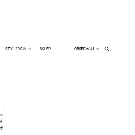
STYL ŻYCIA
SKLEP
OBSERWUJ
 i
ra
li
ch
 i