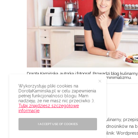
Dorota Kamińska, autorka i fotograf. Prowadzi blog kulinarny,
styl życia w duchu prostoty, oszczędności i minimalizmu.
Wykorzystuję pliki cookies na
DorotaKaminska.pl w celu zapewnienia
pełnej funkcjonalności blogu. Mam
nadzieję, że nie masz nic przeciwko :).
Tutaj znajdziesz szczegółowe
informacje
.
© 2009-2024 | Dorota Kamińska blog kulinarny, przepisy,
I ACCEPT USE OF COOKIES
Wszystkie prawa zastrzeżone | Część odnośników na blog
partnerskie | Moja książka:
Superfood
| Silnik:
Wordpres