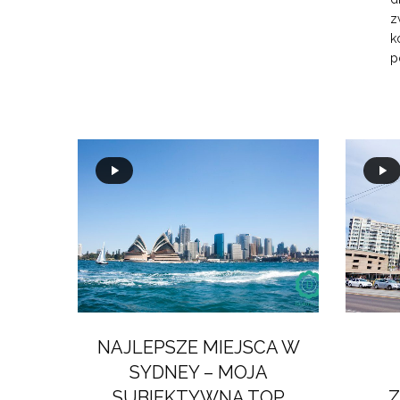
z
k
p
NAJLEPSZE MIEJSCA W
SYDNEY – MOJA
SUBIEKTYWNA TOP
Z