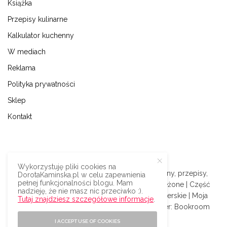
Książka
Przepisy kulinarne
Kalkulator kuchenny
W mediach
Reklama
Polityka prywatności
Sklep
Kontakt
Wykorzystuję pliki cookies na
© 2009-2024 | Dorota Kamińska blog kulinarny, przepisy,
DorotaKaminska.pl w celu zapewnienia
pełnej funkcjonalności blogu. Mam
podróże i styl życia | Wszystkie prawa zastrzeżone | Część
nadzieję, że nie masz nic przeciwko :).
odnośników na blogu to afiliacyjne linki partnerskie | Moja
Tutaj znajdziesz szczegółowe informacje
.
książka:
Superfood
| Silnik:
Wordpress
| Serwer:
Bookroom
I ACCEPT USE OF COOKIES