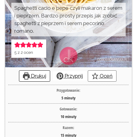
Spaghetti cacio e pepe czyli makaron z serem
i pieprzem. Bardzo prosty przepis jak zrobić
spaghetti z pieprzem i serem pecorino
romano.
5
z
2
ocen
Drukuj
Przypnij
Oceń
Przygotowanie:
5
minuty
Gotowanie:
10
minuty
Razem:
15
minuty