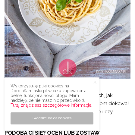
Spaghetti cacio e pepe – przepis
Wykorzystuję pliki cookies na
DorotaKaminska.pl w celu zapewnienia
Dajcie mi koniecznie znać w komentarzach, jak
pełnej funkcjonalności blogu. Mam
nadzieję, że nie masz nic przeciwko :).
wyszło Wam mieszanie sosu. Bardzo jestem ciekawa!
Tutaj znajdziesz szczegółowe informacje
.
Napiszcie, jak smakowało to proste danie i czy
będziecie częściej przyrządzać!
I ACCEPT USE OF COOKIES
PODOBA CI SIĘ? OCEŃ LUB ZOSTAW