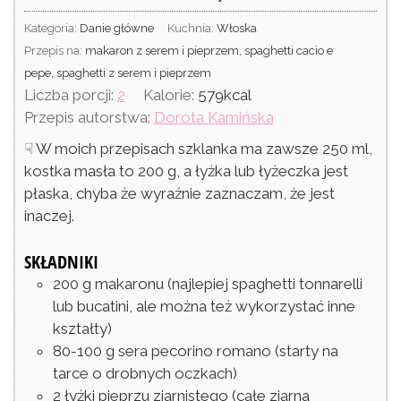
Kategoria:
Danie główne
Kuchnia:
Włoska
Przepis na:
makaron z serem i pieprzem, spaghetti cacio e
pepe, spaghetti z serem i pieprzem
Liczba porcji:
2
Kalorie:
579
kcal
Przepis autorstwa:
Dorota Kamińska
☟ W moich przepisach szklanka ma zawsze 250 ml,
kostka masła to 200 g, a łyżka lub łyżeczka jest
płaska, chyba że wyraźnie zaznaczam, że jest
inaczej.
SKŁADNIKI
200
g
makaronu
(najlepiej spaghetti tonnarelli
lub bucatini, ale można też wykorzystać inne
kształty)
80-100
g
sera pecorino romano
(starty na
tarce o drobnych oczkach)
2
łyżki
pieprzu ziarnistego
(całe ziarna