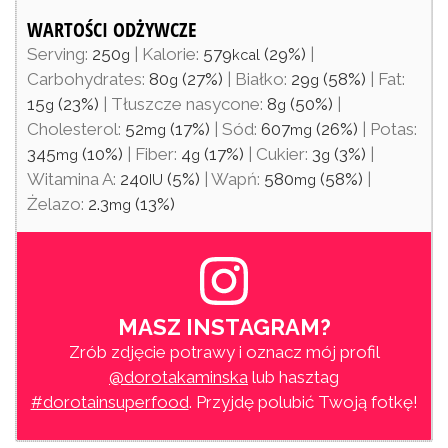
WARTOŚCI ODŻYWCZE
Serving:
250
|
Kalorie:
579
(29%)
|
g
kcal
Carbohydrates:
80
(27%)
|
Białko:
29
(58%)
|
Fat:
g
g
15
(23%)
|
Tłuszcze nasycone:
8
(50%)
|
g
g
Cholesterol:
52
(17%)
|
Sód:
607
(26%)
|
Potas:
mg
mg
345
(10%)
|
Fiber:
4
(17%)
|
Cukier:
3
(3%)
|
mg
g
g
Witamina A:
240
(5%)
|
Wapń:
580
(58%)
|
IU
mg
Żelazo:
2.3
(13%)
mg
MASZ INSTAGRAM?
Zrób zdjęcie potrawy i oznacz mój profil
@dorotakaminska
lub hasztag
#dorotainsuperfood
. Przyjdę polubić Twoją fotkę!