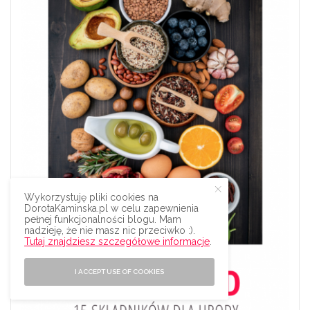
Wykorzystuję pliki cookies na
DorotaKaminska.pl w celu zapewnienia
pełnej funkcjonalności blogu. Mam
nadzieję, że nie masz nic przeciwko :).
Tutaj znajdziesz szczegółowe informacje
.
I ACCEPT USE OF COOKIES