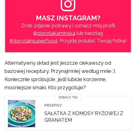
MASZ INSTAGRAM?
Zrób zdjęcie potrawy i oznacz mój profil
@dorotakaminska
lub hasztag
#dorotainsuperfood
. Przyjdę polubić Twoją fotkę!
Alternatywny skład jest jeszcze ciekawszy od
bazowej receptury. Przynajmniej według mnie ;).
Koniecznie spróbujcie, jeśli lubicie korzenne,
mocniejsze smaki. Kto przygotuje?
ZOBACZ TEŻ
PRZEPISY
SAŁATKA Z KOMOSY RYŻOWEJ Z
GRANATEM