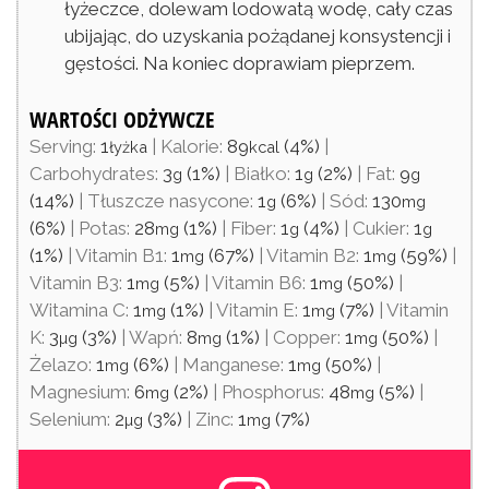
łyżeczce, dolewam lodowatą wodę, cały czas
ubijając, do uzyskania pożądanej konsystencji i
gęstości. Na koniec doprawiam pieprzem.
WARTOŚCI ODŻYWCZE
Serving:
1
|
Kalorie:
89
(4%)
|
łyżka
kcal
Carbohydrates:
3
(1%)
|
Białko:
1
(2%)
|
Fat:
9
g
g
g
(14%)
|
Tłuszcze nasycone:
1
(6%)
|
Sód:
130
g
mg
(6%)
|
Potas:
28
(1%)
|
Fiber:
1
(4%)
|
Cukier:
1
mg
g
g
(1%)
|
Vitamin B1:
1
(67%)
|
Vitamin B2:
1
(59%)
|
mg
mg
Vitamin B3:
1
(5%)
|
Vitamin B6:
1
(50%)
|
mg
mg
Witamina C:
1
(1%)
|
Vitamin E:
1
(7%)
|
Vitamin
mg
mg
K:
3
(3%)
|
Wapń:
8
(1%)
|
Copper:
1
(50%)
|
µg
mg
mg
Żelazo:
1
(6%)
|
Manganese:
1
(50%)
|
mg
mg
Magnesium:
6
(2%)
|
Phosphorus:
48
(5%)
|
mg
mg
Selenium:
2
(3%)
|
Zinc:
1
(7%)
µg
mg