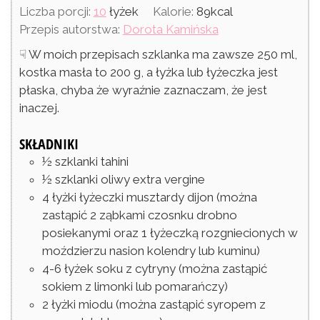
Liczba porcji:
10
łyżek
Kalorie:
89
kcal
Przepis autorstwa:
Dorota Kamińska
☟ W moich przepisach szklanka ma zawsze 250 ml,
kostka masła to 200 g, a łyżka lub łyżeczka jest
płaska, chyba że wyraźnie zaznaczam, że jest
inaczej.
SKŁADNIKI
½
szklanki
tahini
½
szklanki
oliwy extra vergine
4
łyżki
łyżeczki musztardy dijon
(można
zastąpić 2 ząbkami czosnku drobno
posiekanymi oraz 1 łyżeczką rozgniecionych w
moździerzu nasion kolendry lub kuminu)
4-6
łyżek
soku z cytryny
(można zastąpić
sokiem z limonki lub pomarańczy)
2
łyżki
miodu
(można zastąpić syropem z