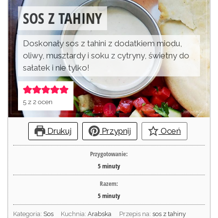
SOS Z TAHINY
Doskonały sos z tahini z dodatkiem miodu,
oliwy, musztardy i soku z cytryny, świetny do
sałatek i nie tylko!
5
z
2
ocen
Drukuj
Przypnij
Oceń
Przygotowanie:
5
minuty
Razem:
5
minuty
Kategoria:
Sos
Kuchnia:
Arabska
Przepis na:
sos z tahiny