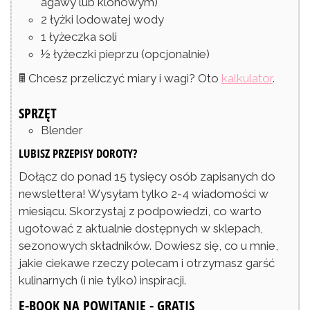
agawy lub klonowym)
2
łyżki
lodowatej wody
1
łyżeczka
soli
½
łyżeczki
pieprzu
(opcjonalnie)
🖩 Chcesz przeliczyć miary i wagi? Oto
kalkulator
.
SPRZĘT
Blender
LUBISZ PRZEPISY DOROTY?
Dołącz do ponad 15 tysięcy osób zapisanych do
newslettera! Wysyłam tylko 2-4 wiadomości w
miesiącu. Skorzystaj z podpowiedzi, co warto
ugotować z aktualnie dostępnych w sklepach,
sezonowych składników. Dowiesz się, co u mnie,
jakie ciekawe rzeczy polecam i otrzymasz garść
kulinarnych (i nie tylko) inspiracji.
E-BOOK NA POWITANIE - GRATIS