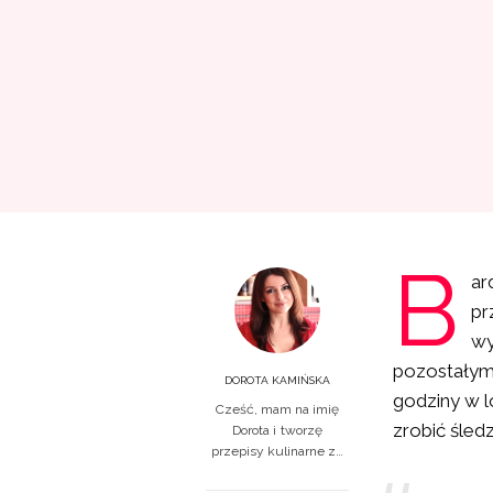
B
ar
pr
wy
pozostałymi
DOROTA KAMIŃSKA
godziny w l
Cześć, mam na imię
zrobić śled
Dorota i tworzę
przepisy kulinarne z…