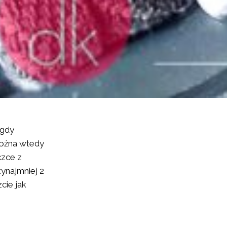
 gdy
Można wtedy
czce z
ynajmniej 2
cie jak