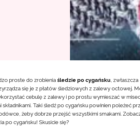
dzo proste do zrobienia
śledzie po cygańsku
, zwłaszcza
zyrządza się je z płatów śledziowych z zalewy octowej. 
korzystać cebulę z zalewy i po prostu wymieszać w mise
 składnikami. Taki śledź po cygańsku powinien poleżeć prz
odówce, żeby dobrze przejść wszystkimi smakami. Zobacz
zia po cygańsku! Skusicie się?