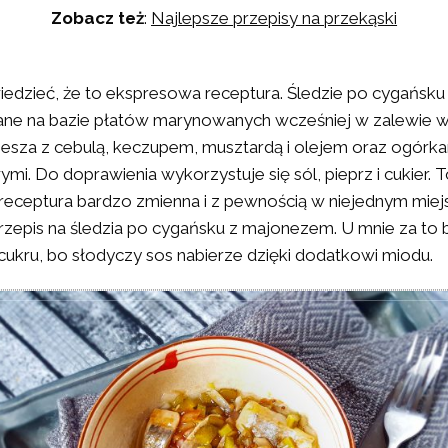
Zobacz też
:
Najlepsze przepisy na przekąski
dzieć, że to ekspresowa receptura. Śledzie po cygańsku
ne na bazie płatów marynowanych wcześniej w zalewie w
miesza z cebulą, keczupem, musztardą i olejem oraz ogórk
i. Do doprawienia wykorzystuje się sól, pieprz i cukier. 
receptura bardzo zmienna i z pewnością w niejednym miej
rzepis na śledzia po cygańsku z majonezem. U mnie za to 
cukru, bo słodyczy sos nabierze dzięki dodatkowi miodu.