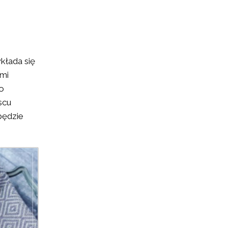
kłada się
ami
To
scu
będzie