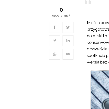
0
UDOSTĘPNIEŃ
Można powie
przygotowa
do miski i 
konserwowym
oczywiście 
spotkacie p
wersja bez 