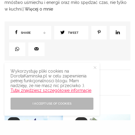
mnóstwo uśmiechu i energii oraz miło spędzać czas, nie tylko
w kuchni.|
Więcej o mnie
SHARE
0
TWEET
Wykorzystuję pliki cookies na
DorotaKaminska.pl w celu zapewnienia
pełnej funkcjonalności blogu. Mam
11 komentarzy
nadzieję, że nie masz nic przeciwko :).
Tutaj znajdziesz szczegółowe informacje
.
I ACCEPT USE OF COOKIES
PODOBNE WPISY