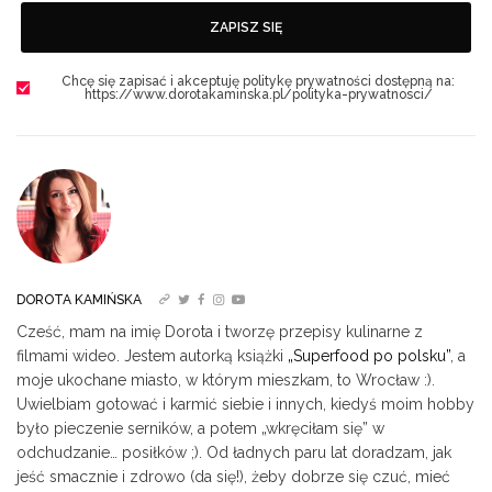
ZAPISZ SIĘ
Chcę się zapisać i akceptuję politykę prywatności dostępną na:
https://www.dorotakaminska.pl/polityka-prywatnosci/
DOROTA KAMIŃSKA
Cześć, mam na imię Dorota i tworzę przepisy kulinarne z
filmami wideo. Jestem autorką książki
„Superfood po polsku”
, a
moje ukochane miasto, w którym mieszkam, to Wrocław :).
Uwielbiam gotować i karmić siebie i innych, kiedyś moim hobby
było pieczenie serników, a potem „wkręciłam się” w
odchudzanie… posiłków ;). Od ładnych paru lat doradzam, jak
jeść smacznie i zdrowo (da się!), żeby dobrze się czuć, mieć