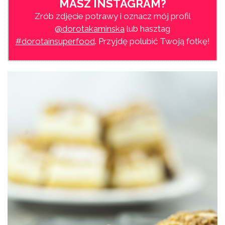
MASZ INSTAGRAM?
Zrób zdjęcie potrawy i oznacz mój profil
@dorotakaminska
lub hasztag
#dorotainsuperfood
. Przyjdę polubić Twoją fotkę!