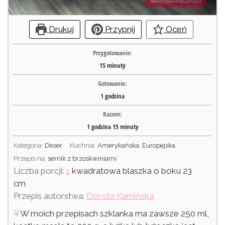
Drukuj
Przypnij
Oceń
Przygotowanie:
15
minuty
Gotowanie:
1
godzina
Razem:
1
godzina
15
minuty
Kategoria:
Deser
Kuchnia:
Amerykańska, Europejska
Przepis na:
sernik z brzoskwiniami
Liczba porcji:
1
kwadratowa blaszka o boku 23
cm
Przepis autorstwa:
Dorota Kamińska
☟ W moich przepisach szklanka ma zawsze 250 ml,