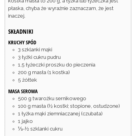
kostka masła to 200 g, a łyżka lub łyżeczka jest
płaska, chyba że wyraźnie zaznaczam, że jest
inaczej.
SKŁADNIKI
KRUCHY SPÓD
3
szklanki
mąki
3
łyżki
cukru pudru
1,5
łyżeczki
proszku do pieczenia
200
g
masła
(1 kostka)
5
żółtek
MASA SEROWA
500
g
twarożku sernikowego
100
g
masła
(½ kostki; stopione, ostudzone)
1
łyżka
mąki ziemniaczanej
(czubata)
1
jajko
⅓-½
szklanki
cukru