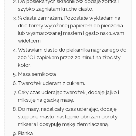
Do posiekanych składników dodaję żółtka i
szybko zagniatam kruche ciasto.
¼ ciasta zamrażam. Pozostałe wykładam na
dnie formy wyłożonej papierem do pieczenia
lub wysmarowanej masłem i gęsto nakłuwam
widelcem.
Wstawiam ciasto do piekarnika nagrzanego do
200 °C i zapiekam przez 20 minut na złocisty
kolor.
Masa sernikowa
Twarożek ucieram z cukrem.
Cały czas ucierając twarożek, dodaję jajko i
miksuję na gładką masę.
Do masy, nadal cały czas ucierając, dodaję
stopione masło, następnie obniżam obroty
miksera i dosypuję mąkę ziemniaczaną.
Pianka