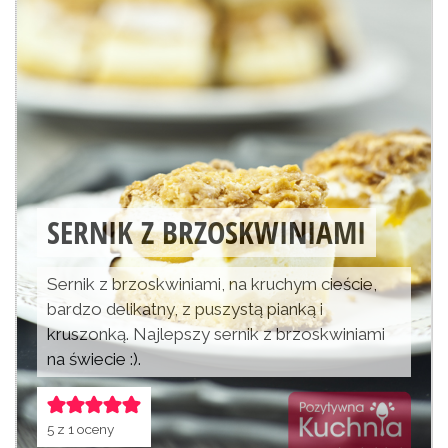
SERNIK Z BRZOSKWINIAMI
Sernik z brzoskwiniami, na kruchym cieście,
bardzo delikatny, z puszystą pianką i
kruszonką. Najlepszy sernik z brzoskwiniami
na świecie :).
5
z 1 oceny