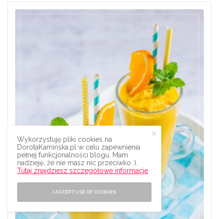
Wykorzystuję pliki cookies na
DorotaKaminska.pl w celu zapewnienia
pełnej funkcjonalności blogu. Mam
nadzieję, że nie masz nic przeciwko :).
Tutaj znajdziesz szczegółowe informacje
.
I ACCEPT USE OF COOKIES