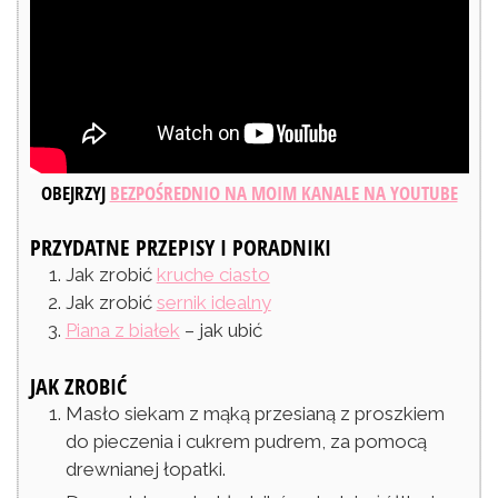
OBEJRZYJ
BEZPOŚREDNIO NA MOIM KANALE NA YOUTUBE
PRZYDATNE PRZEPISY I PORADNIKI
Jak zrobić
kruche ciasto
Jak zrobić
sernik idealny
Piana z białek
– jak ubić
JAK ZROBIĆ
Masło siekam z mąką przesianą z proszkiem
do pieczenia i cukrem pudrem, za pomocą
drewnianej łopatki.