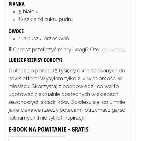
PIANKA
5
białek
½
szklanki
cukru pudru
OWOCE
1-2
puszki brzoskwiń
🖩 Chcesz przeliczyć miary i wagi? Oto
kalkulator
.
LUBISZ PRZEPISY DOROTY?
Dołącz do ponad 15 tysięcy osób zapisanych do
newslettera! Wysyłam tylko 2-4 wiadomości w
miesiącu. Skorzystaj z podpowiedzi, co warto
ugotować z aktualnie dostępnych w sklepach,
sezonowych składników. Dowiesz się, co u mnie,
jakie ciekawe rzeczy polecam i otrzymasz garść
kulinarnych (i nie tylko) inspiracji.
E-BOOK NA POWITANIE - GRATIS