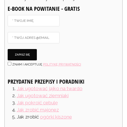
E-BOOK NA POWITANIE - GRATIS
ZNAM I AKCEPTUJĘ
POLITYKĘ PRYWATNOŚCI
PRZYDATNE PRZEPISY I PORADNIKI
Jak ugotować jajko na twardo
Jak ugotować ziemniaki
Jak pokroić cebulę
Jak zrobić majonez
Jak zrobić
ogórki kiszone