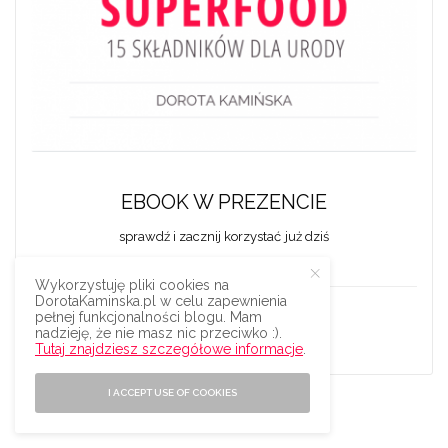
EBOOK W PREZENCIE
sprawdź i zacznij korzystać już dziś
Wykorzystuję pliki cookies na
DorotaKaminska.pl w celu zapewnienia
pełnej funkcjonalności blogu. Mam
nadzieję, że nie masz nic przeciwko :).
ODBIERZ PREZENT
Tutaj znajdziesz szczegółowe informacje
.
I ACCEPT USE OF COOKIES