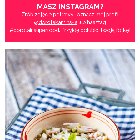
MASZ INSTAGRAM?
Zrób zdjęcie potrawy i oznacz mój profil
@dorotakaminska
lub hasztag
#dorotainsuperfood
. Przyjdę polubić Twoją fotkę!