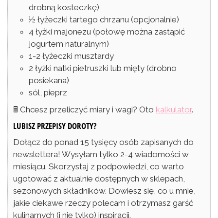
drobną kosteczkę)
½
łyżeczki
tartego chrzanu
(opcjonalnie)
4
łyżki
majonezu
(połowę można zastąpić
jogurtem naturalnym)
1-2
łyżeczki
musztardy
2
łyżki
natki pietruszki lub mięty
(drobno
posiekana)
sól, pieprz
🖩 Chcesz przeliczyć miary i wagi? Oto
kalkulator
.
LUBISZ PRZEPISY DOROTY?
Dołącz do ponad 15 tysięcy osób zapisanych do
newslettera! Wysyłam tylko 2-4 wiadomości w
miesiącu. Skorzystaj z podpowiedzi, co warto
ugotować z aktualnie dostępnych w sklepach,
sezonowych składników. Dowiesz się, co u mnie,
jakie ciekawe rzeczy polecam i otrzymasz garść
kulinarnych (i nie tylko) inspiracji.