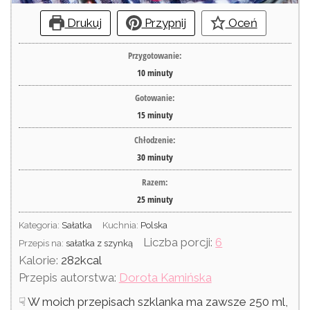
Drukuj
Przypnij
Oceń
Przygotowanie:
10
minuty
Gotowanie:
15
minuty
Chłodzenie:
30
minuty
Razem:
25
minuty
Kategoria:
Sałatka
Kuchnia:
Polska
Liczba porcji:
6
Przepis na:
sałatka z szynką
Kalorie:
282
kcal
Przepis autorstwa:
Dorota Kamińska
☟ W moich przepisach szklanka ma zawsze 250 ml,