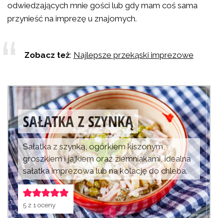
odwiedzających mnie gości lub gdy mam coś sama
przynieść na imprezę u znajomych.
Zobacz też
:
Najlepsze przekąski imprezowe
SAŁATKA Z SZYNKĄ
Sałatka z szynką, ogórkiem kiszonym,
groszkiem i jajkiem oraz ziemniakami, idealna
sałatka imprezowa lub na kolację do chleba.
5
z 1 oceny