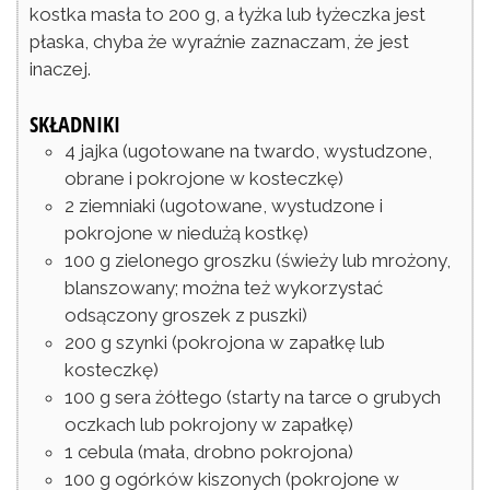
kostka masła to 200 g, a łyżka lub łyżeczka jest
płaska, chyba że wyraźnie zaznaczam, że jest
inaczej.
SKŁADNIKI
4
jajka
(ugotowane na twardo, wystudzone,
obrane i pokrojone w kosteczkę)
2
ziemniaki
(ugotowane, wystudzone i
pokrojone w niedużą kostkę)
100
g
zielonego groszku
(świeży lub mrożony,
blanszowany; można też wykorzystać
odsączony groszek z puszki)
200
g
szynki
(pokrojona w zapałkę lub
kosteczkę)
100
g
sera żółtego
(starty na tarce o grubych
oczkach lub pokrojony w zapałkę)
1
cebula
(mała, drobno pokrojona)
100
g
ogórków kiszonych
(pokrojone w