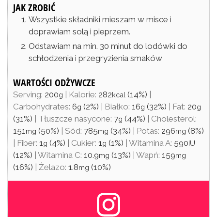
JAK ZROBIĆ
Wszystkie składniki mieszam w misce i
doprawiam solą i pieprzem.
Odstawiam na min. 30 minut do lodówki do
schłodzenia i przegryzienia smaków
WARTOŚCI ODŻYWCZE
Serving:
200
|
Kalorie:
282
(14%)
|
g
kcal
Carbohydrates:
6
(2%)
|
Białko:
16
(32%)
|
Fat:
20
g
g
g
(31%)
|
Tłuszcze nasycone:
7
(44%)
|
Cholesterol:
g
151
(50%)
|
Sód:
785
(34%)
|
Potas:
296
(8%)
mg
mg
mg
|
Fiber:
1
(4%)
|
Cukier:
1
(1%)
|
Witamina A:
590
g
g
IU
(12%)
|
Witamina C:
10.9
(13%)
|
Wapń:
159
mg
mg
(16%)
|
Żelazo:
1.8
(10%)
mg