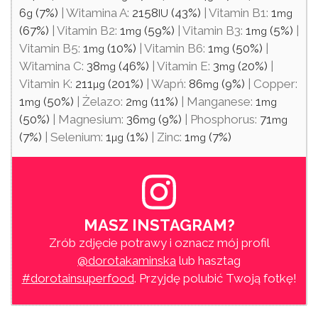
6
(7%)
|
Witamina A:
2158
(43%)
|
Vitamin B1:
1
g
IU
mg
(67%)
|
Vitamin B2:
1
(59%)
|
Vitamin B3:
1
(5%)
|
mg
mg
Vitamin B5:
1
(10%)
|
Vitamin B6:
1
(50%)
|
mg
mg
Witamina C:
38
(46%)
|
Vitamin E:
3
(20%)
|
mg
mg
Vitamin K:
211
(201%)
|
Wapń:
86
(9%)
|
Copper:
µg
mg
1
(50%)
|
Żelazo:
2
(11%)
|
Manganese:
1
mg
mg
mg
(50%)
|
Magnesium:
36
(9%)
|
Phosphorus:
71
mg
mg
(7%)
|
Selenium:
1
(1%)
|
Zinc:
1
(7%)
µg
mg
MASZ INSTAGRAM?
Zrób zdjęcie potrawy i oznacz mój profil
@dorotakaminska
lub hasztag
#dorotainsuperfood
. Przyjdę polubić Twoją fotkę!