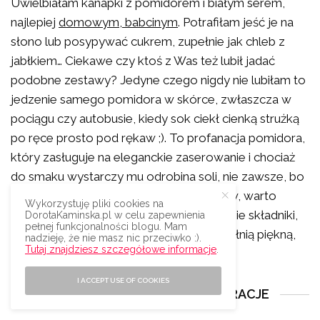
Uwielbiałam kanapki z pomidorem i białym serem,
najlepiej
domowym, babcinym
. Potrafiłam jeść je na
słono lub posypywać cukrem, zupełnie jak chleb z
jabłkiem… Ciekawe czy ktoś z Was też lubił jadać
podobne zestawy? Jedyne czego nigdy nie lubiłam to
jedzenie samego pomidora w skórce, zwłaszcza w
pociągu czy autobusie, kiedy sok ciekł cienką strużką
po ręce prosto pod rękaw ;). To profanacja pomidora,
który zasługuje na eleganckie zaserowanie i chociaż
do smaku wystarczy mu odrobina soli, nie zawsze, bo
te słodkie i dojrzałe jadam bez dodatków, warto
Wykorzystuję pliki cookies na
poświęcić mu chwilę i dobrać odpowiednie składniki,
DorotaKaminska.pl w celu zapewnienia
pełnej funkcjonalności blogu. Mam
które podkreślą jego smak i ładnie uzupełnią piękną,
nadzieję, że nie masz nic przeciwko :).
Tutaj znajdziesz szczegółowe informacje
.
czerwoną barwę.
I ACCEPT USE OF COOKIES
MOJE KSIĄŻKI, EBOOKI I DEKORACJE