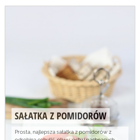
SAŁATKA Z POMIDORÓW
Prosta, najlepsza sałatka z pomidorów z
odrobiną cebulki, oliwy, octu i pachnących