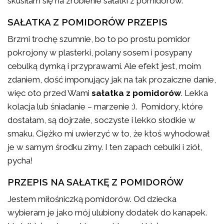
skusiłam się na zrobienie sałatki z pomidorów.
SAŁATKA Z POMIDORÓW PRZEPIS
Brzmi trochę szumnie, bo to po prostu pomidor
pokrojony w plasterki, polany sosem i posypany
cebulką dymką i przyprawami. Ale efekt jest, moim
zdaniem, dość imponujący jak na tak prozaiczne danie,
więc oto przed Wami
sałatka z pomidorów
. Lekka
kolacja lub śniadanie – marzenie :). Pomidory, które
dostałam, są dojrzałe, soczyste i lekko słodkie w
smaku. Ciężko mi uwierzyć w to, że ktoś wyhodował
je w samym środku zimy. I ten zapach cebulki i ziół,
pycha!
PRZEPIS NA SAŁATKĘ Z POMIDORÓW
Jestem miłośniczką pomidorów. Od dziecka
wybieram je jako mój ulubiony dodatek do kanapek.