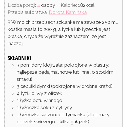
Liczba porcji:
4
osoby
Kalorie:
182
kcal
Przepis autorstwa:
Dorota Kamińska
☟ W moich przepisach szklanka ma zawsze 250 ml,
kostka masła to 200 g, a łyżka lub łyżeczka jest
płaska, chyba że wyraźnie zaznaczam, że jest
inaczej.
SKŁADNIKI
3
pomidory
(dojrzałe; pokrojone w plastry;
najlepsze będą malinowe lub inne, o słodkim
smaku)
3
cebulki dymki
(pokrojone w drobne krążki)
4
łyżki
oliwy z oliwek
1
łyżka
octu winnego
1
łyżeczka
soku z cytryny
1
łyżeczka
suszonego tymianku
(albo mały
pęczek świeżego – kilka gałązek)