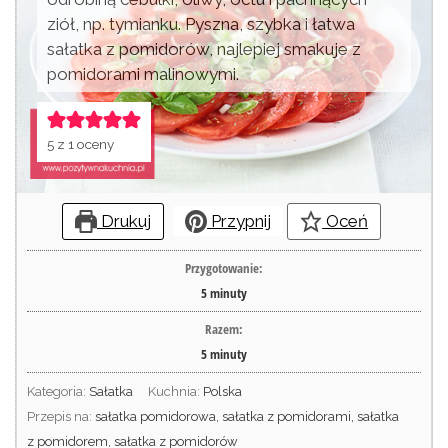
ziół, np. tymianku. Pyszna, szybka i łatwa
sałatka z pomidorów, najlepiej smakuje z
pomidorami malinowymi.
5
z 1 oceny
Drukuj
Przypnij
Oceń
Przygotowanie:
5
minuty
Razem:
5
minuty
Kategoria:
Sałatka
Kuchnia:
Polska
Przepis na:
sałatka pomidorowa, sałatka z pomidorami, sałatka
z pomidorem, sałatka z pomidorów