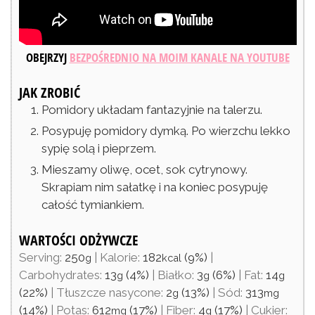
OBEJRZYJ
BEZPOŚREDNIO NA MOIM KANALE NA YOUTUBE
JAK ZROBIĆ
Pomidory układam fantazyjnie na talerzu.
Posypuję pomidory dymką. Po wierzchu lekko
sypię solą i pieprzem.
Mieszamy oliwę, ocet, sok cytrynowy.
Skrapiam nim sałatkę i na koniec posypuję
całość tymiankiem.
WARTOŚCI ODŻYWCZE
Serving:
250
|
Kalorie:
182
(9%)
|
g
kcal
Carbohydrates:
13
(4%)
|
Białko:
3
(6%)
|
Fat:
14
g
g
g
(22%)
|
Tłuszcze nasycone:
2
(13%)
|
Sód:
313
g
mg
(14%)
|
Potas:
612
(17%)
|
Fiber:
4
(17%)
|
Cukier:
mg
g