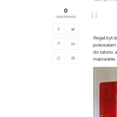
0
UDOSTĘPNIEŃ
Regał był d
polewałam 
do salonu, 
malowanie.