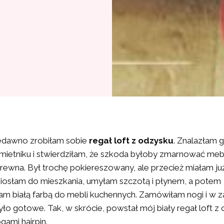
edawno zrobiłam sobie
regał loft z odzysku
. Znalazłam 
mietniku i stwierdziłam, że szkoda byłoby zmarnować meb
rewna. Był trochę pokiereszowany, ale przecież miałam ju
iosłam do mieszkania, umyłam szczotą i płynem, a potem
 białą farbą do mebli kuchennych. Zamówiłam nogi i w z
ło gotowe. Tak, w skrócie, powstał mój biały regał loft z 
gami hairpin.