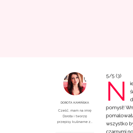
5/5
(3)
N
i
ś
d
DOROTA KAMIŃSKA
pomysł! Wn
Cześć, mam na imię
pomalowałam
Dorota i tworzę
przepisy kulinarne z…
wszystko by
czarnymi no