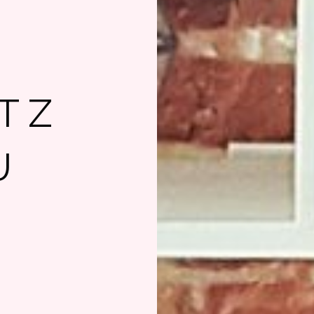
T Z
U