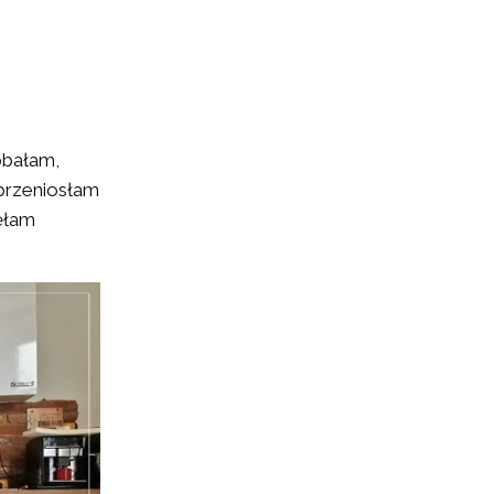
obałam,
przeniosłam
ęłam