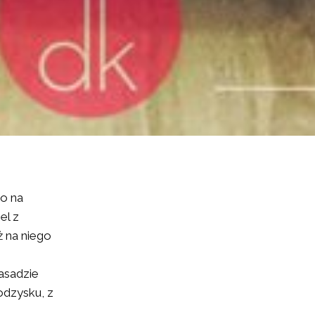
go na
el z
ż na niego
asadzie
odzysku, z