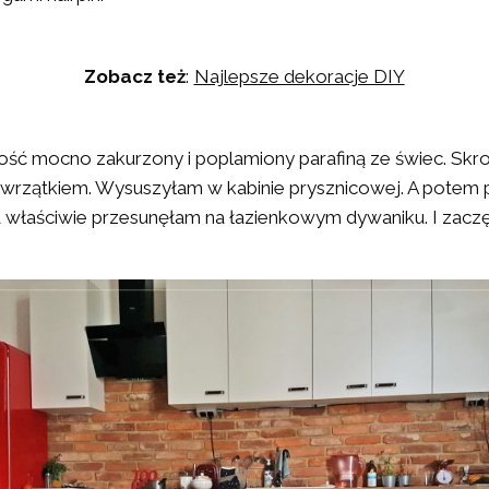
Zobacz też
:
Najlepsze dekoracje DIY
ość mocno zakurzony i poplamiony parafiną ze świec. Skr
wrzątkiem. Wysuszyłam w kabinie prysznicowej. A potem 
a właściwie przesunęłam na łazienkowym dywaniku. I zacz