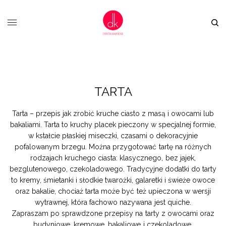
TARTA
Tarta – przepis jak zrobić kruche ciasto z masą i owocami lub
bakaliami. Tarta to kruchy placek pieczony w specjalnej formie,
w kstałcie płaskiej miseczki, czasami o dekoracyjnie
pofalowanym brzegu. Można przygotować tartę na różnych
rodzajach kruchego ciasta: klasycznego, bez jajek,
bezglutenowego, czekoladowego. Tradycyjne dodatki do tarty
to kremy, śmietanki i słodkie twarożki, galaretki i świeże owoce
oraz bakalie, chociaż tarta może być też upieczona w wersji
wytrawnej, która fachowo nazywana jest quiche.
Zapraszam po sprawdzone przepisy na tarty z owocami oraz
budyniowe, kremowe, bakaliowe i czekoladowe.