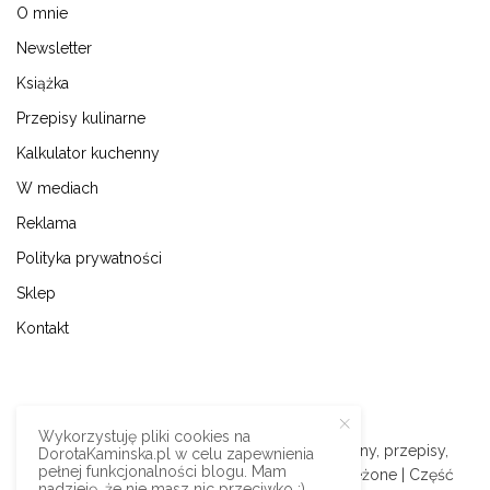
O mnie
Newsletter
Książka
Przepisy kulinarne
Kalkulator kuchenny
W mediach
Reklama
Polityka prywatności
Sklep
Kontakt
Wykorzystuję pliki cookies na
© 2009-2024 | Dorota Kamińska blog kulinarny, przepisy,
DorotaKaminska.pl w celu zapewnienia
pełnej funkcjonalności blogu. Mam
podróże i styl życia | Wszystkie prawa zastrzeżone | Część
nadzieję, że nie masz nic przeciwko :).