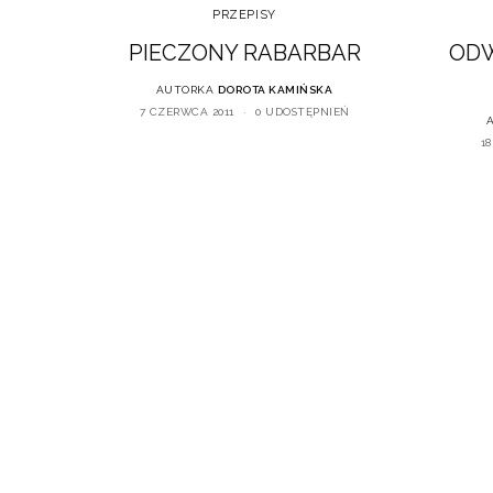
PRZEPISY
PIECZONY RABARBAR
ODW
AUTORKA
DOROTA KAMIŃSKA
7 CZERWCA 2011
0 UDOSTĘPNIEŃ
18