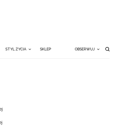
STYL ŻYCIA
SKLEP
OBSERWUJ
ej
ej