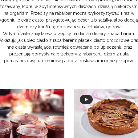
zczawiany, które, w zbyt intensywnych dawkach, działają niekorzystn
na organizm. Przepisy na rabarbar można wykorzystywać 1 raz w
ygodniu, piekąc ciasto, przygotowując deser lub sałatkę, albo dodaj
dżem czy konfiturę do kanapek, naleśników, gofrów.
W tym dziale znajdziesz przepisy na dania i desery z rabarbarem.
Pokazuję jak upiec ciasto z rabarbarem: placek, ciasto drożdżowe ora
inne ciasta wyrastające, również odwracane po upieczeniu oraz
prezentuję pomysły na przetwory z rabarbaru: dżem z nutą
pomarańczową lub imbirową albo z truskawkami i inne przepisy.