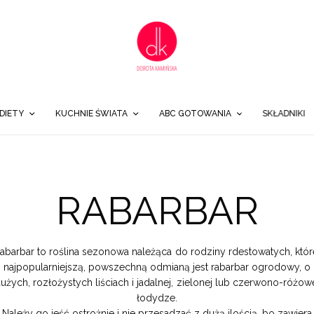
DIETY
KUCHNIE ŚWIATA
ABC GOTOWANIA
SKŁADNIKI
RABARBAR
abarbar to roślina sezonowa należąca do rodziny rdestowatych, któr
najpopularniejszą, powszechną odmianą jest rabarbar ogrodowy, o
użych, rozłożystych liściach i jadalnej, zielonej lub czerwono-różow
łodydze.
Należy go jeść ostrożnie i nie przesadzać z dużą ilością, bo zawiera