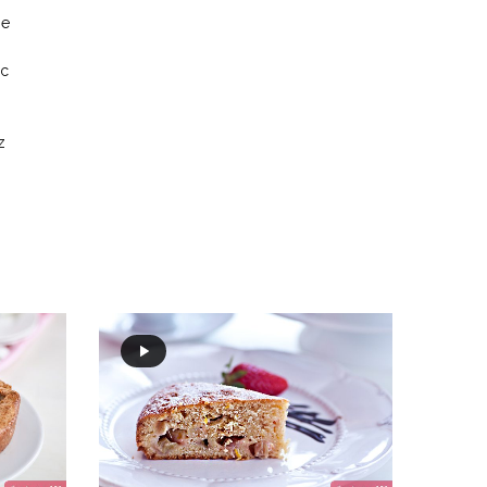
ie
ąc
z