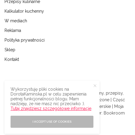
Przepisy kulinarne
Kalkulator kuchenny
W mediach
Reklama
Polityka prywatności
Sklep
Kontakt
Wykorzystuję pliki cookies na
© 2009-2024 | Dorota Kamińska blog kulinarny, przepisy,
DorotaKaminska.pl w celu zapewnienia
pełnej funkcjonalności blogu. Mam
podróże i styl życia | Wszystkie prawa zastrzeżone | Część
nadzieję, że nie masz nic przeciwko :).
odnośników na blogu to afiliacyjne linki partnerskie | Moja
Tutaj znajdziesz szczegółowe informacje
.
książka:
Superfood
| Silnik:
Wordpress
| Serwer:
Bookroom
I ACCEPT USE OF COOKIES