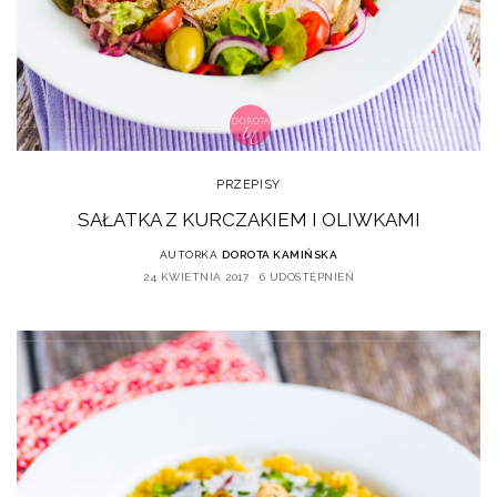
PRZEPISY
SAŁATKA Z KURCZAKIEM I OLIWKAMI
AUTORKA
DOROTA KAMIŃSKA
24 KWIETNIA 2017
6 UDOSTĘPNIEŃ