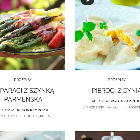
PRZEPISY
PRZEPISY
PARAGI Z SZYNKĄ
PIEROGI Z DYNI
PARMEŃSKĄ
AUTORKA
DOROTA KAMIŃSK
16 PAŹDZIERNIKA 2011
0 UDOST
AUTORKA
DOROTA KAMIŃSKA
 MAJA 2012
2 UDOSTĘPNIEŃ