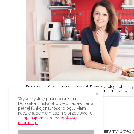
Dorota Kamińska, autorka i fotograf. Prowadzi blog kulinarny,
styl życia w duchu prostoty, oszczędności i minimalizmu.
Wykorzystuję pliki cookies na
DorotaKaminska.pl w celu zapewnienia
pełnej funkcjonalności blogu. Mam
nadzieję, że nie masz nic przeciwko :).
Tutaj znajdziesz szczegółowe
informacje
.
© 2009-2024 | Dorota Kamińska blog kulinarny, przepisy,