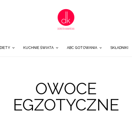
DIETY
KUCHNIE ŚWIATA
ABC GOTOWANIA
SKŁADNIKI
OWOCE
EGZOTYCZNE