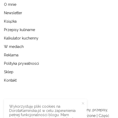
O mnie
Newsletter
Książka
Przepisy kulinarne
Kalkulator kuchenny
W mediach
Reklama
Polityka prywatności
Sklep
Kontakt
Wykorzystuję pliki cookies na
© 2009-2024 | Dorota Kamińska blog kulinarny, przepisy,
DorotaKaminska.pl w celu zapewnienia
pełnej funkcjonalności blogu. Mam
podróże i styl życia | Wszystkie prawa zastrzeżone | Część