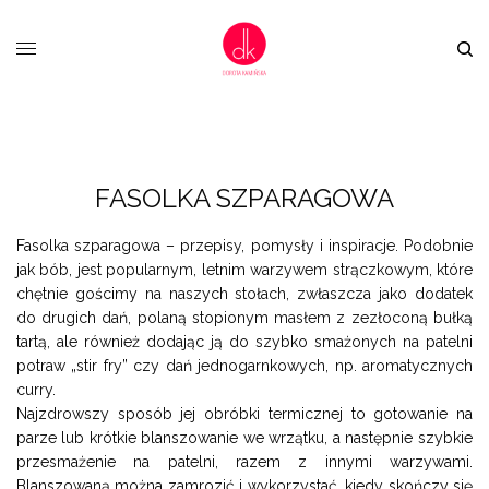
FASOLKA SZPARAGOWA
Fasolka szparagowa – przepisy, pomysły i inspiracje. Podobnie
jak bób, jest popularnym, letnim warzywem strączkowym, które
chętnie gościmy na naszych stołach, zwłaszcza jako dodatek
do drugich dań, polaną stopionym masłem z zezłoconą bułką
tartą, ale również dodając ją do szybko smażonych na patelni
potraw „stir fry” czy dań jednogarnkowych, np. aromatycznych
curry.
Najzdrowszy sposób jej obróbki termicznej to gotowanie na
parze lub krótkie blanszowanie we wrzątku, a następnie szybkie
przesmażenie na patelni, razem z innymi warzywami.
Blanszowaną można zamrozić i wykorzystać, kiedy skończy się