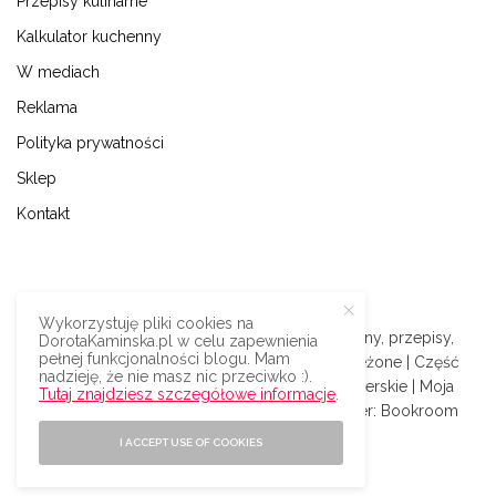
Przepisy kulinarne
Kalkulator kuchenny
W mediach
Reklama
Polityka prywatności
Sklep
Kontakt
Wykorzystuję pliki cookies na
© 2009-2024 | Dorota Kamińska blog kulinarny, przepisy,
DorotaKaminska.pl w celu zapewnienia
pełnej funkcjonalności blogu. Mam
podróże i styl życia | Wszystkie prawa zastrzeżone | Część
nadzieję, że nie masz nic przeciwko :).
odnośników na blogu to afiliacyjne linki partnerskie | Moja
Tutaj znajdziesz szczegółowe informacje
.
książka:
Superfood
| Silnik:
Wordpress
| Serwer:
Bookroom
I ACCEPT USE OF COOKIES