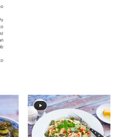
po
Po
to
eż
ań
ub
to