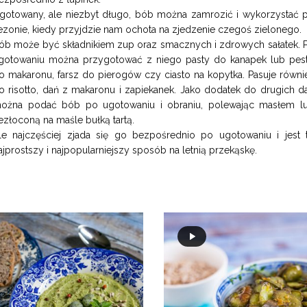
gotowany, ale niezbyt długo, bób można zamrozić i wykorzystać 
ezonie, kiedy przyjdzie nam ochota na zjedzenie czegoś zielonego.
ób może być składnikiem zup oraz smacznych i zdrowych sałatek. 
gotowaniu można przygotować z niego pasty do kanapek lub pes
o makaronu, farsz do pierogów czy ciasto na kopytka. Pasuje równi
o risotto, dań z makaronu i zapiekanek. Jako dodatek do drugich d
ożna podać bób po ugotowaniu i obraniu, polewając masłem l
ezłoconą na maśle bułką tartą.
le najczęściej zjada się go bezpośrednio po ugotowaniu i jest 
ajprostszy i najpopularniejszy sposób na letnią przekąskę.