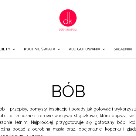
DIETY
KUCHNIE ŚWIATA
ABC GOTOWANIA
SKŁADNIKI
BÓB
ób – przepisy, pomysły, inspiracje i porady jak gotować i wykorzyst
ób. To smaczne i zdrowe warzywo strączkowe, które pojawia się
ezonie letnim. Najprościej przygotowuje się gotowany bób, któ
ożna podać z odrobiną masła oraz, opcjonalnie, koperku i zjad
ezpośrednio z łupinek.