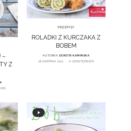
PRZEPISY
ROLADKI Z KURCZAKA Z
BOBEM
 –
AUTORKA
DOROTA KAMIŃSKA
18 SIERPNIA 2011
0 UDOSTĘPNIEŃ
TY Z
A
NIEŃ