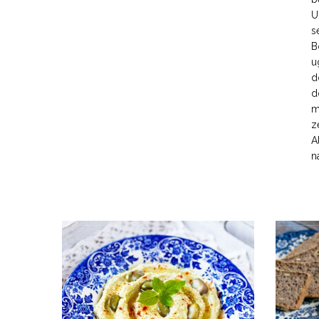
U
s
B
u
d
d
m
z
A
n