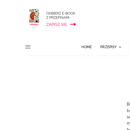
HOME
PRZEPISY
B
b
s
m
b