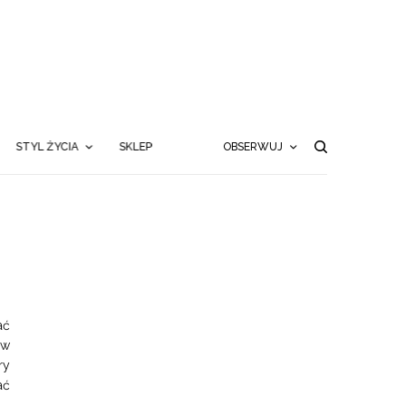
STYL ŻYCIA
SKLEP
OBSERWUJ
ać
 w
ry
ać