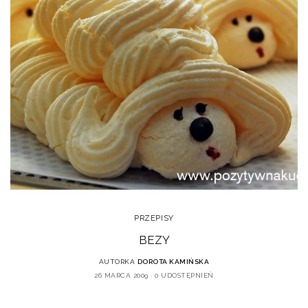
PRZEPISY
BEZY
AUTORKA
DOROTA KAMIŃSKA
26 MARCA 2009
0 UDOSTĘPNIEŃ