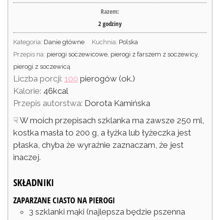
Razem:
2
godziny
Kategoria:
Danie główne
Kuchnia:
Polska
Przepis na:
pierogi soczewicowe, pierogi z farszem z soczewicy,
pierogi z soczewicą
Liczba porcji:
100
pierogów (ok.)
Kalorie:
46
kcal
Przepis autorstwa:
Dorota Kamińska
☟ W moich przepisach szklanka ma zawsze 250 ml,
kostka masła to 200 g, a łyżka lub łyżeczka jest
płaska, chyba że wyraźnie zaznaczam, że jest
inaczej.
SKŁADNIKI
ZAPARZANE CIASTO NA PIEROGI
3
szklanki
mąki
(najlepsza będzie pszenna