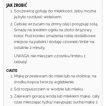
JAK ZROBIĆ
Soczewicę gotuję do miękkości, żeby można
ją było rozdusić widelcem.
Cebulę wrzucam na zimny olej i posypuję solą.
Smażę na średnim ogniu na złoto-brązowy
kolor. Pod koniec smażenia robię dodatkowe
miejsce na patelni i dodaję czosnek/imbir na
ostatnie 2 minuty.
UWAGA: nie mieszam czosnku/imbiru z
cebulą!
CIASTO
Mąkę przesiewam do miski lub na stolnicę, na
środku kopca tworzę wgłębienie.
Sól rozpuszczam w wodzie lub mleku.
Zalewam gorącą wodą lub mlekiem mąkę, cały
czas mieszając łyżką i nasypując suchą mąkę z