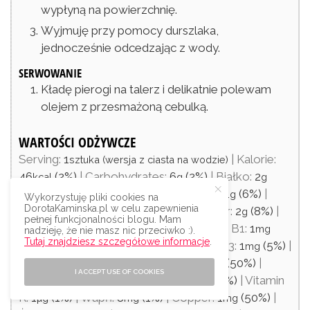
wypłyną na powierzchnię.
Wyjmuję przy pomocy durszlaka,
jednocześnie odcedzając z wody.
SERWOWANIE
Kładę pierogi na talerz i delikatnie polewam
olejem z przesmażoną cebulką.
WARTOŚCI ODŻYWCZE
Serving:
1
|
Kalorie:
sztuka (wersja z ciasta na wodzie)
46
(2%)
|
Carbohydrates:
6
(2%)
|
Białko:
2
kcal
g
g
(4%)
|
Fat:
1
(2%)
|
Tłuszcze nasycone:
1
(6%)
|
g
g
Wykorzystuję pliki cookies na
DorotaKaminska.pl w celu zapewnienia
Sód:
25
(1%)
|
Potas:
62
(2%)
|
Fiber:
2
(8%)
|
mg
mg
g
pełnej funkcjonalności blogu. Mam
Cukier:
1
(1%)
|
Witamina A:
2
|
Vitamin B1:
1
g
IU
mg
nadzieję, że nie masz nic przeciwko :).
Tutaj znajdziesz szczegółowe informacje
.
(67%)
|
Vitamin B2:
1
(59%)
|
Vitamin B3:
1
(5%)
|
mg
mg
Vitamin B5:
1
(10%)
|
Vitamin B6:
1
(50%)
|
mg
mg
I ACCEPT USE OF COOKIES
Witamina C:
1
(1%)
|
Vitamin E:
1
(7%)
|
Vitamin
mg
mg
K:
1
(1%)
|
Wapń:
8
(1%)
|
Copper:
1
(50%)
|
µg
mg
mg