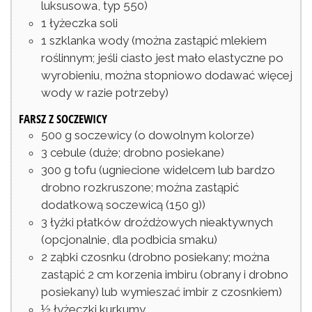
luksusowa, typ 550)
1
łyżeczka
soli
1
szklanka
wody
(można zastąpić mlekiem
roślinnym; jeśli ciasto jest mało elastyczne po
wyrobieniu, można stopniowo dodawać więcej
wody w razie potrzeby)
FARSZ Z SOCZEWICY
500
g
soczewicy
(o dowolnym kolorze)
3
cebule
(duże; drobno posiekane)
300
g
tofu
(ugniecione widelcem lub bardzo
drobno rozkruszone; można zastąpić
dodatkową soczewicą (150 g))
3
łyżki
płatków drożdżowych nieaktywnych
(opcjonalnie, dla podbicia smaku)
2
ząbki
czosnku
(drobno posiekany; można
zastąpić 2 cm korzenia imbiru (obrany i drobno
posiekany) lub wymieszać imbir z czosnkiem)
½
łyżeczki
kurkumy