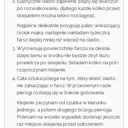
Elastyczne ciasto zapewne zdąży się skurczyć
po rozwałkowaniu, dlatego każde kółko przed
sklejaniem można lekko rozciągnąć.
Najpierw delikatnie posypuję palec wskazujący
i kciuk mąką, następnie nakładam łyżeczką
farsz (lepiej mniej niż więcej) na ciasto.
Wyrównuję powierzchnię farszu na cieście,
dzięki temu w środku nie będzie zbyt dużo
powietrza po sklejeniu. Składam kółko na pół i
rozpoczynam klejenie.
Cała sztuka polega na tym, żeby skleić ciasto,
nie zahaczając o farsz. W przeciwnym razie
pierogi rozkleją się w trakcie gotowania.
Klejenie zaczynam od czubka w kierunku
jednego, a potem drugiego brzegu pieroga.
Polecam na wszelki wypadek docisnąć jeszcze
raz miejsce sklejenia przed odłożeniem