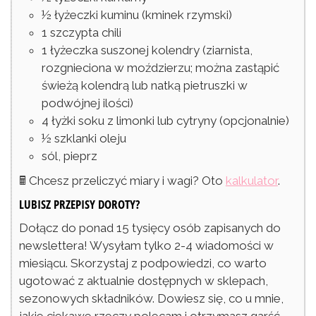
½
łyżeczki
kuminu
(kminek rzymski)
1
szczypta
chili
1
łyżeczka
suszonej kolendry
(ziarnista,
rozgnieciona w moździerzu; można zastąpić
świeżą kolendrą lub natką pietruszki w
podwójnej ilości)
4
łyżki
soku z limonki lub cytryny
(opcjonalnie)
½
szklanki
oleju
sól, pieprz
🖩 Chcesz przeliczyć miary i wagi? Oto
kalkulator
.
LUBISZ PRZEPISY DOROTY?
Dołącz do ponad 15 tysięcy osób zapisanych do
newslettera! Wysyłam tylko 2-4 wiadomości w
miesiącu. Skorzystaj z podpowiedzi, co warto
ugotować z aktualnie dostępnych w sklepach,
sezonowych składników. Dowiesz się, co u mnie,
jakie ciekawe rzeczy polecam i otrzymasz garść