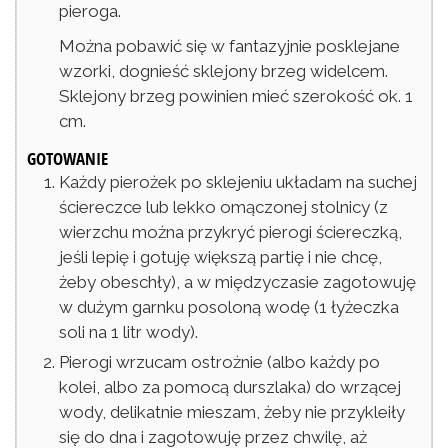
pieroga.
Można pobawić się w fantazyjnie posklejane
wzorki, dognieść sklejony brzeg widelcem.
Sklejony brzeg powinien mieć szerokość ok. 1
cm.
GOTOWANIE
Każdy pierożek po sklejeniu układam na suchej
ściereczce lub lekko omączonej stolnicy (z
wierzchu można przykryć pierogi ściereczką,
jeśli lepię i gotuję większą partię i nie chcę,
żeby obeschły), a w międzyczasie zagotowuję
w dużym garnku posoloną wodę (1 łyżeczka
soli na 1 litr wody).
Pierogi wrzucam ostrożnie (albo każdy po
kolei, albo za pomocą durszlaka) do wrzącej
wody, delikatnie mieszam, żeby nie przykleiły
się do dna i zagotowuję przez chwilę, aż