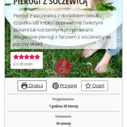
PIEROGI Z SOCZEWICĄ
Pierogi z soczewicą z dodatkiem cebuli i
czosnku lub imbiru, doprawione świeżymi
ziołami lub korzennymi przyprawami.
Wegańskie pierogi z farszem z soczewicy na
pyszny obiad.
5
z
18
ocen
Drukuj
Przypnij
Oceń
Przygotowanie:
1
godzina
30
minuty
Gotowanie:
30
minuty