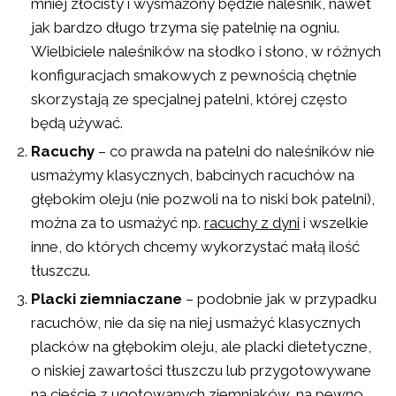
mniej złocisty i wysmażony będzie naleśnik, nawet
jak bardzo długo trzyma się patelnię na ogniu.
Wielbiciele naleśników na słodko i słono, w różnych
konfiguracjach smakowych z pewnością chętnie
skorzystają ze specjalnej patelni, której często
będą używać.
Racuchy
– co prawda na patelni do naleśników nie
usmażymy klasycznych, babcinych racuchów na
głębokim oleju (nie pozwoli na to niski bok patelni),
można za to usmażyć np.
racuchy z dyni
i wszelkie
inne, do których chcemy wykorzystać małą ilość
tłuszczu.
Placki ziemniaczane
– podobnie jak w przypadku
racuchów, nie da się na niej usmażyć klasycznych
placków na głębokim oleju, ale placki dietetyczne,
o niskiej zawartości tłuszczu lub przygotowywane
na cieście z ugotowanych ziemniaków, na pewno