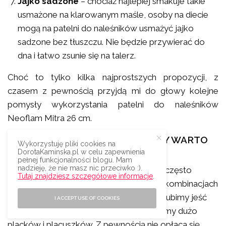
Jajko sadzone
– chociaż najlepiej smakuje takie
usmażone na klarowanym maśle, osoby na diecie
mogą na patelni do naleśników usmażyć jajko
sadzone bez tłuszczu. Nie będzie przywierać do
dna i łatwo zsunie się na talerz.
Choć to tylko kilka najprostszych propozycji, z
czasem z pewnością przyjdą mi do głowy kolejne
pomysły wykorzystania patelni do naleśników
Neoflam Mitra 26 cm.
PATELNIA DO NALEŚNIKÓW – CZY WARTO
Wykorzystuję pliki cookies na
KUPIĆ?
DorotaKaminska.pl w celu zapewnienia
pełnej funkcjonalności blogu. Mam
nadzieję, że nie masz nic przeciwko :).
Z pewnością tak, jeśli naleśniki smażymy często
Tutaj znajdziesz szczegółowe informacje
.
(zwłaszcza dla całej rodziny), w różnych kombinacjach
smakowych (na słodko, na słono), kiedy lubimy jeść
I ACCEPT USE OF COOKIES
wszelkie krokiety i racuchy i kiedy smażymy dużo
placków i placuszków. Z pewnością nie opłaca się