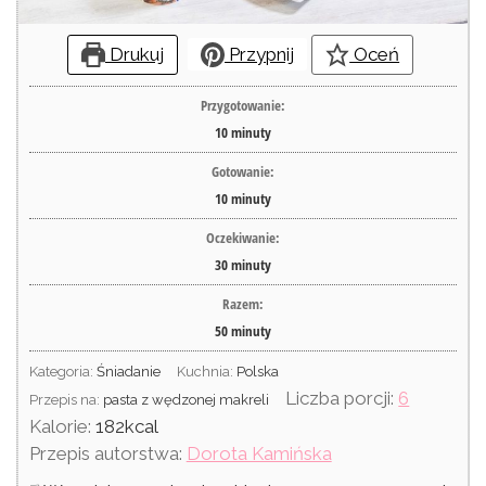
Drukuj
Przypnij
Oceń
Przygotowanie:
10
minuty
Gotowanie:
10
minuty
Oczekiwanie:
30
minuty
Razem:
50
minuty
Kategoria:
Śniadanie
Kuchnia:
Polska
Liczba porcji:
6
Przepis na:
pasta z wędzonej makreli
Kalorie:
182
kcal
Przepis autorstwa:
Dorota Kamińska