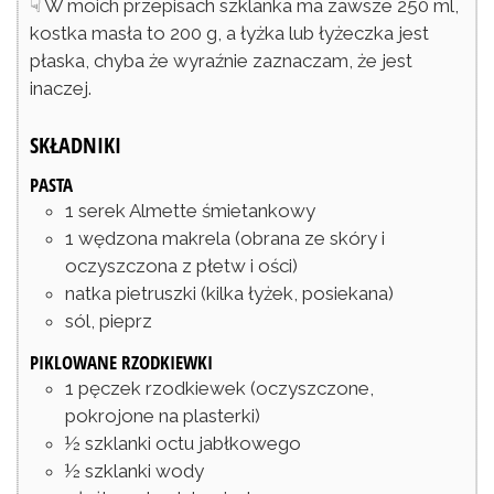
☟ W moich przepisach szklanka ma zawsze 250 ml,
kostka masła to 200 g, a łyżka lub łyżeczka jest
płaska, chyba że wyraźnie zaznaczam, że jest
inaczej.
SKŁADNIKI
PASTA
1
serek Almette śmietankowy
1
wędzona makrela
(obrana ze skóry i
oczyszczona z płetw i ości)
natka pietruszki
(kilka łyżek, posiekana)
sól, pieprz
PIKLOWANE RZODKIEWKI
1
pęczek
rzodkiewek
(oczyszczone,
pokrojone na plasterki)
½
szklanki
octu jabłkowego
½
szklanki
wody