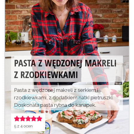
PASTA Z WĘDZONEJ MAKRELI
Z RZODKIEWKAMI
Pasta z wędzonej makreli z serkiem i
rzodkiewkami, z dodatkiem natki pietruszki.
Doskonała pasta rybna do kanapek.
5
z
4
ocen