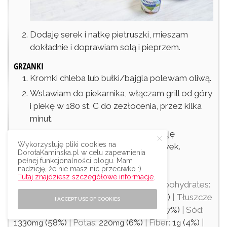
Dodaję serek i natkę pietruszki, mieszam
dokładnie i doprawiam solą i pieprzem.
GRZANKI
Kromki chleba lub bułki/bajgla polewam oliwą.
Wstawiam do piekarnika, włączam grill od góry
i piekę w 180 st. C do zezłocenia, przez kilka
minut.
Nakładam na kromki pastę i dekoruję
Wykorzystuję pliki cookies na
odcedzonymi plasterkami rzodkiewek.
DorotaKaminska.pl w celu zapewnienia
pełnej funkcjonalności blogu. Mam
nadzieję, że nie masz nic przeciwko :).
WARTOŚCI ODŻYWCZE
Tutaj znajdziesz szczegółowe informacje
.
Serving:
75
|
Kalorie:
182
(9%)
|
Carbohydrates:
g
kcal
4
(1%)
|
Białko:
12
(24%)
|
Fat:
13
(20%)
|
Tłuszcze
g
g
g
I ACCEPT USE OF COOKIES
nasycone:
2
(13%)
|
Cholesterol:
21
(7%)
|
Sód:
g
mg
1330
(58%)
|
Potas:
220
(6%)
|
Fiber:
1
(4%)
|
mg
mg
g