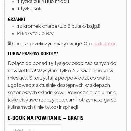
1
łyżka
cukru lub miodu
1
łyżka
soli
GRZANKI
12
kromek
chleba
(lub 6 bułek/bajgli)
kilka łyżek oliwy
🖩 Chcesz przeliczyć miary i wagi? Oto
kalkulator
.
LUBISZ PRZEPISY DOROTY?
Dołącz do ponad 15 tysięcy osób zapisanych do
newslettera! Wysyłam tylko 2-4 wiadomości w
miesiącu. Skorzystaj z podpowiedzi, co warto
ugotować z aktualnie dostępnych w sklepach,
sezonowych składników. Dowiesz się, co u mnie,
jakie ciekawe rzeczy polecam i otrzymasz garść
kulinarnych (i nie tylko) inspiracji.
E-BOOK NA POWITANIE – GRATIS