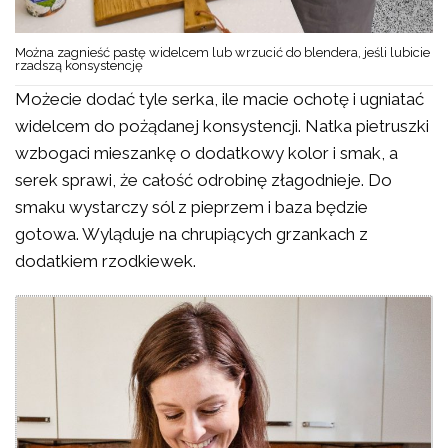
Można zagnieść pastę widelcem lub wrzucić do blendera, jeśli lubicie
rzadszą konsystencję
Możecie dodać tyle serka, ile macie ochotę i ugniatać
widelcem do pożądanej konsystencji. Natka pietruszki
wzbogaci mieszankę o dodatkowy kolor i smak, a
serek sprawi, że całość odrobinę złagodnieje. Do
smaku wystarczy sól z pieprzem i baza będzie
gotowa. Wyląduje na chrupiących grzankach z
dodatkiem rzodkiewek.