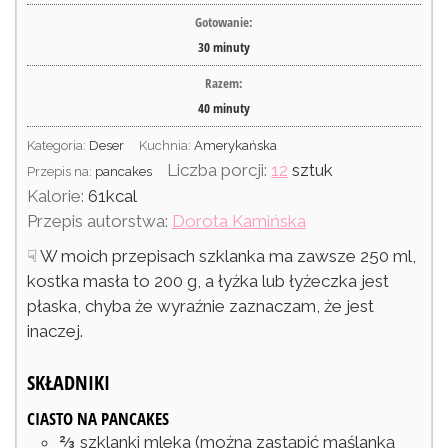
Gotowanie:
30
minuty
Razem:
40
minuty
Kategoria:
Deser
Kuchnia:
Amerykańska
Liczba porcji:
12
sztuk
Przepis na:
pancakes
Kalorie:
61
kcal
Przepis autorstwa:
Dorota Kamińska
☟ W moich przepisach szklanka ma zawsze 250 ml,
kostka masła to 200 g, a łyżka lub łyżeczka jest
płaska, chyba że wyraźnie zaznaczam, że jest
inaczej.
SKŁADNIKI
CIASTO NA PANCAKES
⅔
szklanki
mleka
(można zastąpić maślanką