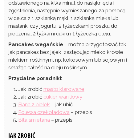
odstawionego na kilka minut do nasiąknięcia i
zgęstnienia, następnie wymieszanego za pomocą
widelca z 1 szklanką mąki, 1 szklanką mleka lub
maślanki czy jogurtu, 2 łyżeczkami proszku do
pieczenia, 2 łyżkami cukru i 1 łyżeczką oleju.
Pancakes wegańskie
– można przygotować tak
jak pancakes bez jajek, zastępując mleko krowie
mlekiem roślinnym, np. kokosowym lub sojowym i
smażąc całość na oleju roślinnym.
Przydatne poradniki
:
Jak zrobić
masło klarowane
Jak zrobić
cukier waniliowy
Piana z białek
– jak ubić
Polewa czekoladowa
– przepis
Bita śmietana
– przepis
JAK ZROBIĆ