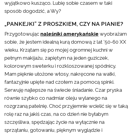
wyjątkowo kusząco. Lubię sobie czasem w taki
sposób dogodzić, a Wy?
„PANKEJKI” Z PROSZKIEM, CZY NA PIANIE?
Przygotowując
naleśniki amerykańskie
wyobrażam
sobie, że jestem idealną kurą domową z lat ’50-60 XX
wieku. Krzątam się po mojej ogromnej kuchni w
pełnym makijażu, zapiętym na jeden guziczek,
kolorowym sweterku i rozkloszowanej spódnicy.
Mam pięknie ułożone włosy, nakręcone na wałki,
fantazyjnie upięte nad czołem za pomocą spinki.
Serwuję najlepsze na świecie śniadanie. Czar pryska
równie szybko co nadmiar oleju wylanego na
rozgrzaną patelnię. Choć przyjemnie wcielić się w taką
rolę raz na jakiś czas, na co dzień nie byłabym
szczęśliwa, spędzając życie na wyłącznie na
sprzątaniu, gotowaniu, pięknym wyglądzie i