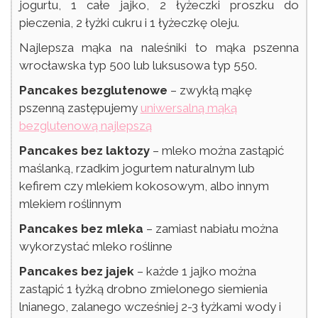
jogurtu, 1 całe jajko, 2 łyżeczki proszku do
pieczenia, 2 łyżki cukru i 1 łyżeczkę oleju.
Najlepsza mąka na naleśniki to mąka pszenna
wrocławska typ 500 lub luksusowa typ 550.
Pancakes bezglutenowe
– zwykłą mąkę
pszenną zastępujemy
uniwersalną mąką
bezglutenową najlepszą
Pancakes bez laktozy
– mleko można zastąpić
maślanką, rzadkim jogurtem naturalnym lub
kefirem czy mlekiem kokosowym, albo innym
mlekiem roślinnym
Pancakes bez mleka
– zamiast nabiału można
wykorzystać mleko roślinne
Pancakes bez jajek
– każde 1 jajko można
zastąpić 1 łyżką drobno zmielonego siemienia
lnianego, zalanego wcześniej 2-3 łyżkami wody i