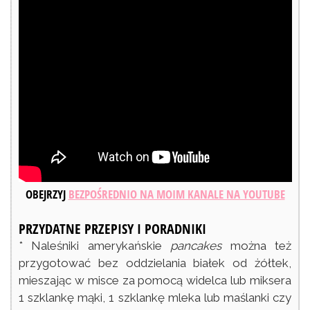
OBEJRZYJ
BEZPOŚREDNIO NA MOIM KANALE NA YOUTUBE
PRZYDATNE PRZEPISY I PORADNIKI
* Naleśniki amerykańskie
pancakes
można też
przygotować bez oddzielania białek od żółtek,
mieszając w misce za pomocą widelca lub miksera
1 szklankę mąki, 1 szklankę mleka lub maślanki czy