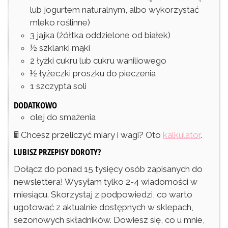
lub jogurtem naturalnym, albo wykorzystać
mleko roślinne)
3
jajka
(żółtka oddzielone od białek)
½
szklanki
mąki
2
łyżki
cukru lub cukru waniliowego
½
łyżeczki
proszku do pieczenia
1
szczypta
soli
DODATKOWO
olej do smażenia
🖩 Chcesz przeliczyć miary i wagi? Oto
kalkulator
.
LUBISZ PRZEPISY DOROTY?
Dołącz do ponad 15 tysięcy osób zapisanych do
newslettera! Wysyłam tylko 2-4 wiadomości w
miesiącu. Skorzystaj z podpowiedzi, co warto
ugotować z aktualnie dostępnych w sklepach,
sezonowych składników. Dowiesz się, co u mnie,