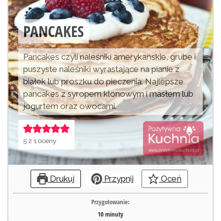
PANCAKES
Pancakes czyli naleśniki amerykańskie, grube i
puszyste naleśniki wyrastające na pianie z
białek lub proszku do pieczenia. Najlepsze
pancakes z syropem klonowym i masłem lub
jogurtem oraz owocami.
5
z 1 oceny
Drukuj
Przypnij
Oceń
Przygotowanie:
10
minuty