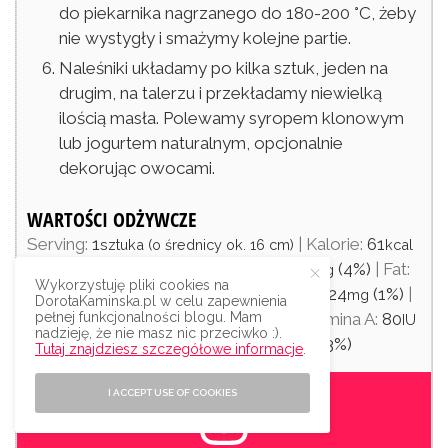
do piekarnika nagrzanego do 180-200 °C, żeby
nie wystygły i smażymy kolejne partie.
Naleśniki układamy po kilka sztuk, jeden na
drugim, na talerzu i przekładamy niewielką
ilością masła. Polewamy syropem klonowym
lub jogurtem naturalnym, opcjonalnie
dekorując owocami.
WARTOŚCI ODŻYWCZE
Serving:
1
|
Kalorie:
61
sztuka (o średnicy ok. 16 cm)
kcal
(3%)
|
Carbohydrates:
6
(2%)
|
Białko:
2
(4%)
|
Fat:
g
g
Wykorzystuję pliki cookies na
2
(3%)
|
Cholesterol:
42
(14%)
|
Sód:
24
(1%)
|
g
mg
mg
DorotaKaminska.pl w celu zapewnienia
Potas:
59
(2%)
|
Cukier:
2
(2%)
|
Witamina A:
80
pełnej funkcjonalności blogu. Mam
mg
g
IU
nadzieję, że nie masz nic przeciwko :).
(2%)
|
Wapń:
31
(3%)
|
Żelazo:
0.5
(3%)
mg
mg
Tutaj znajdziesz szczegółowe informacje
.
I ACCEPT USE OF COOKIES