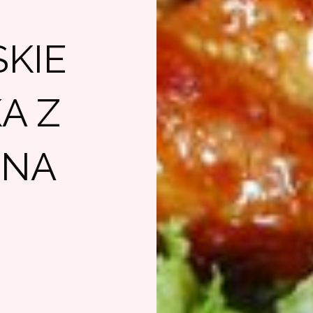
KIE
A Z
 NA