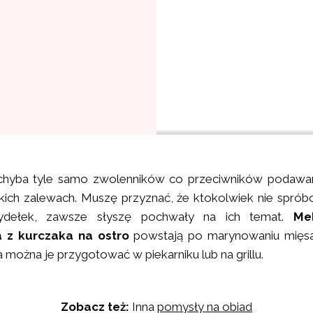
chyba tyle samo zwolenników co przeciwników podawa
kich zalewach. Muszę przyznać, że ktokolwiek nie sprób
zydełek, zawsze słyszę pochwały na ich temat.
Me
a z kurczaka na ostro
powstają po marynowaniu mięs
 można je przygotować w piekarniku lub na grillu.
Zobacz też:
Inna
pomysły na obiad