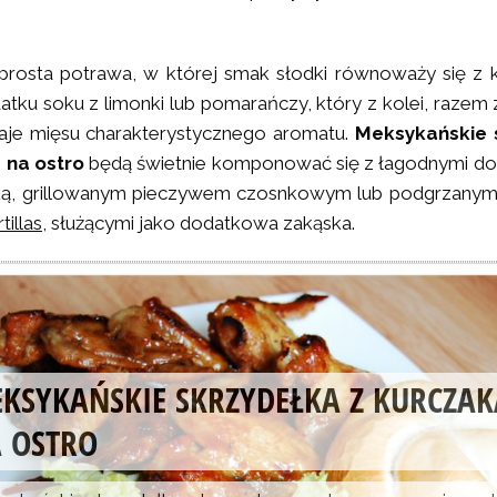
prosta potrawa, w której smak słodki równoważy się z
tku soku z limonki lub pomarańczy, który z kolei, razem
daje mięsu charakterystycznego aromatu.
Meksykańskie 
 na ostro
będą świetnie komponować się z łagodnymi dod
tką, grillowanym pieczywem czosnkowym lub podgrzany
tillas
, służącymi jako dodatkowa zakąska.
KSYKAŃSKIE SKRZYDEŁKA Z KURCZAK
 OSTRO