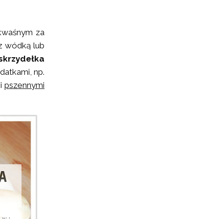
 kwaśnym za
 z wódką lub
skrzydełka
atkami, np.
mi
pszennymi
A