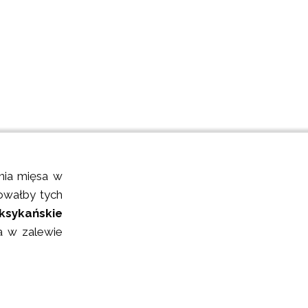
nia mięsa w
owałby tych
ksykańskie
a w zalewie