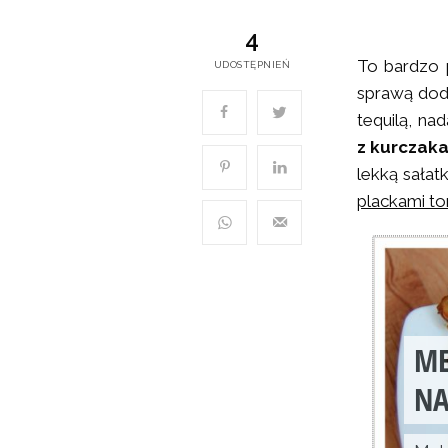
4
To bardzo 
UDOSTĘPNIEŃ
sprawą doda
tequilą, na
z kurczaka
lekką sała
plackami tor
ME
NA