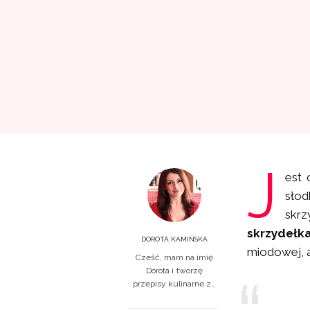
J
est 
słod
skr
skrzydełk
DOROTA KAMIŃSKA
miodowej, a
Cześć, mam na imię
Dorota i tworzę
przepisy kulinarne z…