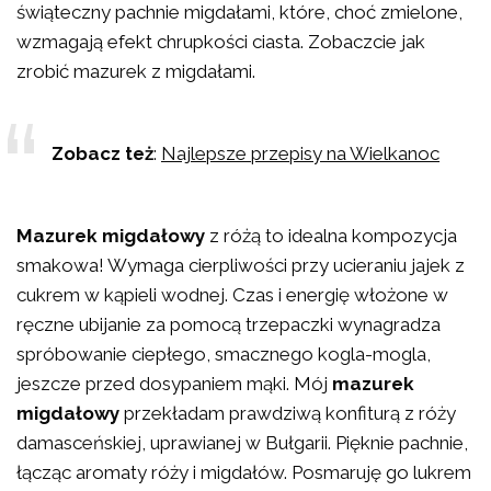
świąteczny pachnie migdałami, które, choć zmielone,
wzmagają efekt chrupkości ciasta. Zobaczcie jak
zrobić mazurek z migdałami.
Zobacz też
:
Najlepsze przepisy na Wielkanoc
Mazurek migdałowy
z różą to idealna kompozycja
smakowa! Wymaga cierpliwości przy ucieraniu jajek z
cukrem w kąpieli wodnej. Czas i energię włożone w
ręczne ubijanie za pomocą trzepaczki wynagradza
spróbowanie ciepłego, smacznego kogla-mogla,
jeszcze przed dosypaniem mąki. Mój
mazurek
migdałowy
przekładam prawdziwą konfiturą z róży
damasceńskiej, uprawianej w Bułgarii. Pięknie pachnie,
łącząc aromaty róży i migdałów. Posmaruję go lukrem