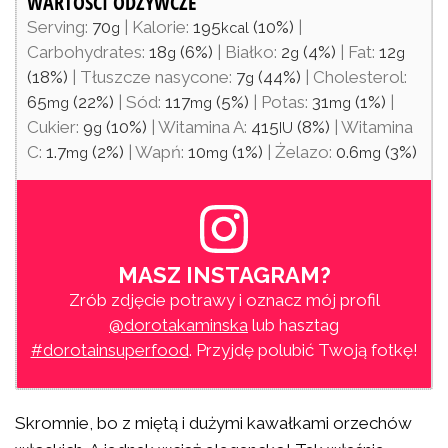
WARTOŚCI ODŻYWCZE
Serving:
70
|
Kalorie:
195
(10%)
|
g
kcal
Carbohydrates:
18
(6%)
|
Białko:
2
(4%)
|
Fat:
12
g
g
g
(18%)
|
Tłuszcze nasycone:
7
(44%)
|
Cholesterol:
g
65
(22%)
|
Sód:
117
(5%)
|
Potas:
31
(1%)
|
mg
mg
mg
Cukier:
9
(10%)
|
Witamina A:
415
(8%)
|
Witamina
g
IU
C:
1.7
(2%)
|
Wapń:
10
(1%)
|
Żelazo:
0.6
(3%)
mg
mg
mg
MASZ INSTAGRAM?
Zrób zdjęcie potrawy i oznacz mój profil
@dorotakaminska
lub hasztag
#dorotainsuperfood
. Przyjdę polubić Twoją fotkę!
Skromnie, bo z miętą i dużymi kawałkami orzechów