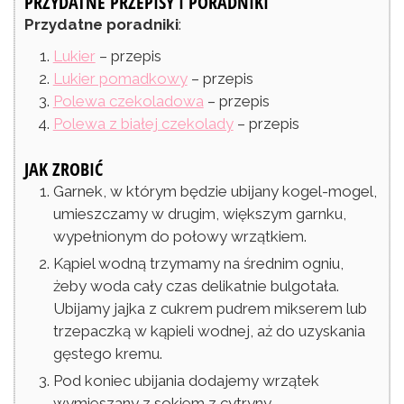
PRZYDATNE PRZEPISY I PORADNIKI
Przydatne poradniki
:
Lukier
– przepis
Lukier pomadkowy
– przepis
Polewa czekoladowa
– przepis
Polewa z białej czekolady
– przepis
JAK ZROBIĆ
Garnek, w którym będzie ubijany kogel-mogel,
umieszczamy w drugim, większym garnku,
wypełnionym do połowy wrzątkiem.
Kąpiel wodną trzymamy na średnim ogniu,
żeby woda cały czas delikatnie bulgotała.
Ubijamy jajka z cukrem pudrem mikserem lub
trzepaczką w kąpieli wodnej, aż do uzyskania
gęstego kremu.
Pod koniec ubijania dodajemy wrzątek
wymieszany z sokiem z cytryny.