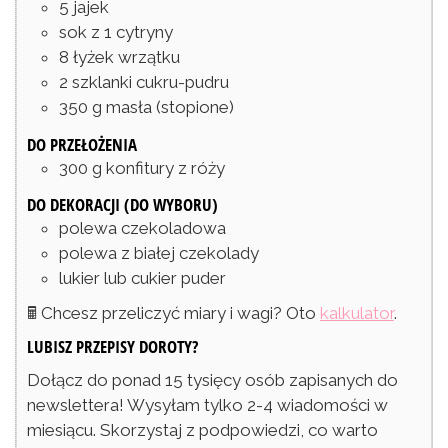
5
jajek
sok z 1 cytryny
8
łyżek
wrzątku
2
szklanki
cukru-pudru
350
g
masła
(stopione)
DO PRZEŁOŻENIA
300
g
konfitury z róży
DO DEKORACJI (DO WYBORU)
polewa czekoladowa
polewa z białej czekolady
lukier lub cukier puder
🖩 Chcesz przeliczyć miary i wagi? Oto
kalkulator
.
LUBISZ PRZEPISY DOROTY?
Dołącz do ponad 15 tysięcy osób zapisanych do
newslettera! Wysyłam tylko 2-4 wiadomości w
miesiącu. Skorzystaj z podpowiedzi, co warto