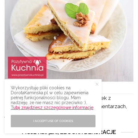
Wykorzystuję pliki cookies na
Mazurek migdałowy z różą
DorotaKaminska.pl w celu zapewnienia
Ciekawa jestem, jak udał się Wasz mazurek z
pełnej funkcjonalności blogu. Mam
nadzieję, że nie masz nic przeciwko :).
migdałami. Dajcie koniecznie znać w komentarzach,
Tutaj znajdziesz szczegółowe informacje
.
jak smakował :).
I ACCEPT USE OF COOKIES
MOJE KSIĄŻKI, EBOOKI I DEKORACJE