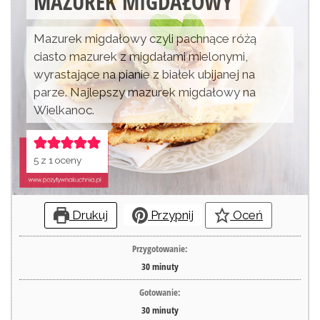
MAZUREK MIGDAŁOWY
Mazurek migdałowy czyli pachnące różą
ciasto mazurek z migdałami mielonymi,
wyrastające na pianie z białek ubijanej na
parze. Najlepszy mazurek migdałowy na
Wielkanoc.
5
z 1 oceny
Drukuj
Przypnij
Oceń
Przygotowanie:
30
minuty
Gotowanie:
30
minuty