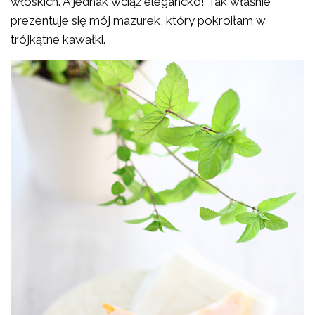
włoskich. A jednak wciąż elegancko! Tak właśnie
prezentuje się mój mazurek, który pokroiłam w
trójkątne kawałki.