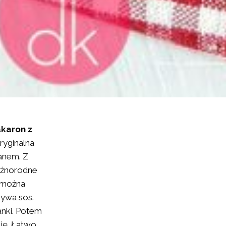
karon z
ryginalna
anem. Z
różnorodne
e można
rywa sos.
anki. Potem
ję. Łatwo