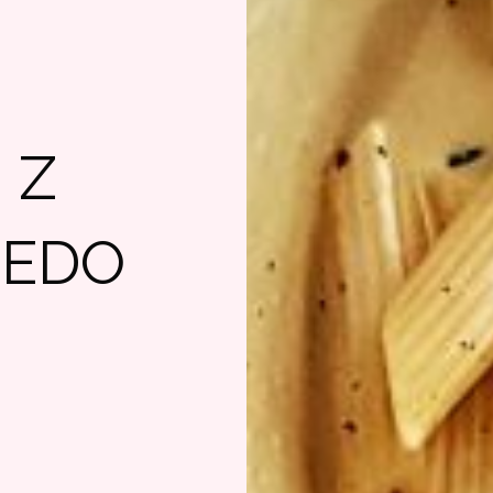
 Z
REDO