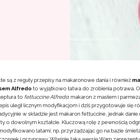
ste są z reguły przepisy na makaronowe dania i również
ma
sem Alfredo
to wyjątkowo łatwa do zrobienia potrawa. O
ceptura to
fettuccine Alfredo
: makaron z masłem i parmez
pis uległ licznym modyfikacjom i dziś przygotowuje się 
radycyjnie w składzie jest makaron fettuccine, jednak dani
sty o dowolnym kształcie. Kluczową rolę z pewnością odg
odyfikowano latami, np. przyrządzając go na bazie śmiet
zosnek i przyprawy. Właśnie taką wersję Wam zaprezentu