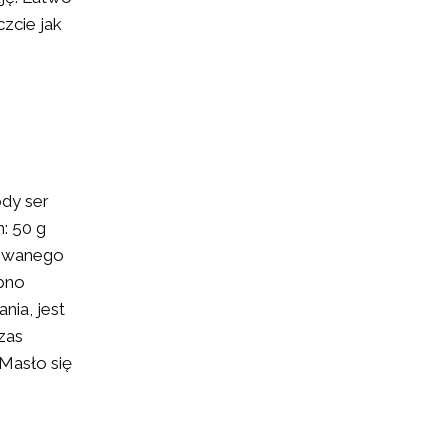
zcie jak
ody ser
: 50 g
towanego
bno
ia, jest
zas
 Masło się