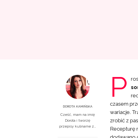
P
ro
so
re
czasem prze
DOROTA KAMIŃSKA
wariacje. T
Cześć, mam na imię
zrobić z pa
Dorota i tworzę
przepisy kulinarne z…
Recepturę m
dodawano c