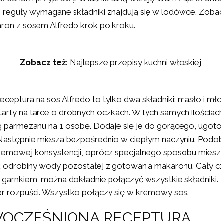
 z reguły wymagane składniki znajdują się w lodówce. Zobac
ron z sosem Alfredo krok po kroku.
Zobacz też
:
Najlepsze przepisy kuchni włoskiej
receptura na sos Alfredo to tylko dwa składniki: masło i mł
arty na tarce o drobnych oczkach. W tych samych ilościach
g parmezanu na 1 osobę. Dodaje się je do gorącego, ugo
Następnie miesza bezpośrednio w ciepłym naczyniu. Podo
emowej konsystencji, oprócz specjalnego sposobu mieszan
 odrobiny wody pozostałej z gotowania makaronu. Cały c
 garnkiem, można dokładnie połączyć wszystkie składniki.
ser rozpuści. Wszystko połączy się w kremowy sos.
OCZEŚNIONA RECEPTURA