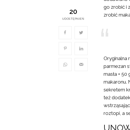
go zrobić i
20
zrobić maka
UDOSTĘPNIEŃ
Oryginalna 
parmezan st
masła + 50 
makaronu. 
sekretem kr
też dodatek
wstrząsając
roztopi, a 
UNOW