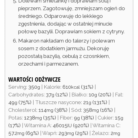
Dolewam śmietankę i doprawiam solą i
pieprzem. Zagotowuję, zmniejszam ogień do
średniego. Odparowuję do lekkiego
zgęstnienia, dodając w ostatniej minucie
połowę bazylii. Doprawiam sokiem z cytryny.
Makaron nakładam do talerzy i polewam
sosem z dodatkiem jarmużu. Dekoruję
pozostałą bazylią, cebulą z czosnkiem,
orzechami i parmezanem.
WARTOŚCI ODŻYWCZE
Serving:
350
|
Kalorie:
610
(31%)
|
g
kcal
Carbohydrates:
37
(12%)
|
Białko:
10
(20%)
|
Fat:
g
g
49
(75%)
|
Tłuszcze nasycone:
21
(131%)
|
g
g
Cholesterol:
114
(38%)
|
Sód:
358
(16%)
|
mg
mg
Potas:
1238
(35%)
|
Fiber:
9
(38%)
|
Cukier:
15
mg
g
g
(17%)
|
Witamina A:
46015
(920%)
|
Witamina C:
IU
57.2
(69%)
|
Wapń:
293
(29%)
|
Żelazo:
2
mg
mg
mg