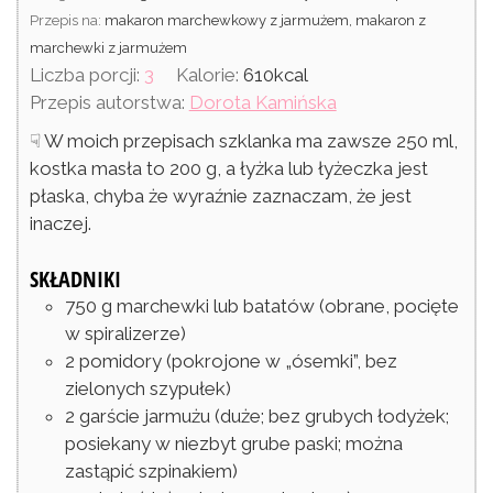
Przepis na:
makaron marchewkowy z jarmużem, makaron z
marchewki z jarmużem
Liczba porcji:
3
Kalorie:
610
kcal
Przepis autorstwa:
Dorota Kamińska
☟ W moich przepisach szklanka ma zawsze 250 ml,
kostka masła to 200 g, a łyżka lub łyżeczka jest
płaska, chyba że wyraźnie zaznaczam, że jest
inaczej.
SKŁADNIKI
750
g
marchewki lub batatów
(obrane, pocięte
w spiralizerze)
2
pomidory
(pokrojone w „ósemki”, bez
zielonych szypułek)
2
garście
jarmużu
(duże; bez grubych łodyżek;
posiekany w niezbyt grube paski; można
zastąpić szpinakiem)