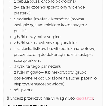
1
cebula
(duża; drobno pokrojona)
2-3
ząbki
czosnku
(pokrojony w cienkie
plasterki)
1
szklanka
śmietanki kremówki
(można
zastąpić gęstym mlekiem kokosowym z
puszki)
3
łyżki
oliwy extra vergine
2
łyżki
soku z cytryny
(opcjonalnie)
1
szklanka
listków bazylii
(posiekane; połowę
przeznaczoną do dekoracji można zastąpić
szczypiorkiem)
4
łyżki
tartego parmezanu
2
łyżki
migdałów lub nerkowców
(grubo
posiekane; lekko uprażone na suchej patelni o
nieprzywierającej powłoce)
sól, pieprz
🖩 Chcesz przeliczyć miary i wagi? Oto
kalkulator
.