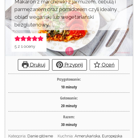
Makaron z marchewki z jarmużem, cebulą i
parmezanem oraz pomidorem czyli idealny
obiad wegański lub wegetariański
bezglutenowy.
5
z 1 oceny
Drukuj
Przypnij
Oceń
Przygotowanie:
10
minuty
Gotowanie:
20
minuty
Razem:
30
minuty
Kategoria:
Danie główne
Kuchnia:
Amerykańska, Europejska