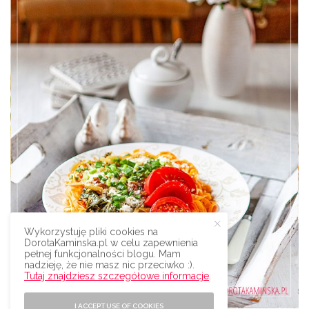
Wykorzystuję pliki cookies na
DorotaKaminska.pl w celu zapewnienia
pełnej funkcjonalności blogu. Mam
nadzieję, że nie masz nic przeciwko :).
Tutaj znajdziesz szczegółowe informacje
.
I ACCEPT USE OF COOKIES