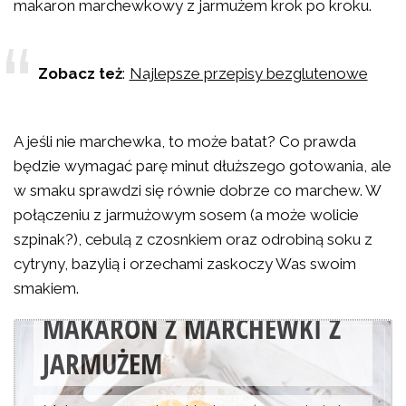
makaron marchewkowy z jarmużem krok po kroku.
Zobacz też
:
Najlepsze przepisy bezglutenowe
A jeśli nie marchewka, to może batat? Co prawda
będzie wymagać parę minut dłuższego gotowania, ale
w smaku sprawdzi się równie dobrze co marchew. W
połączeniu z jarmużowym sosem (a może wolicie
szpinak?), cebulą z czosnkiem oraz odrobiną soku z
cytryny, bazylią i orzechami zaskoczy Was swoim
smakiem.
MAKARON Z MARCHEWKI Z
JARMUŻEM