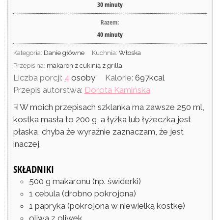
30
minuty
Razem:
40
minuty
Kategoria:
Danie główne
Kuchnia:
Włoska
Przepis na:
makaron z cukinią z grilla
Liczba porcji:
4
osoby
Kalorie:
697
kcal
Przepis autorstwa:
Dorota Kamińska
☟ W moich przepisach szklanka ma zawsze 250 ml,
kostka masła to 200 g, a łyżka lub łyżeczka jest
płaska, chyba że wyraźnie zaznaczam, że jest
inaczej.
SKŁADNIKI
500
g
makaronu
(np. świderki)
1
cebula
(drobno pokrojona)
1
papryka
(pokrojona w niewielką kostkę)
oliwa z oliwek