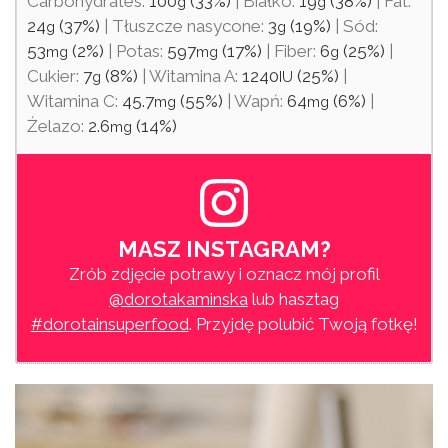
Carbohydrates:
100
(33%)
|
Białko:
19
(38%)
|
Fat:
g
g
24
(37%)
|
Tłuszcze nasycone:
3
(19%)
|
Sód:
g
g
53
(2%)
|
Potas:
597
(17%)
|
Fiber:
6
(25%)
|
mg
mg
g
Cukier:
7
(8%)
|
Witamina A:
1240
(25%)
|
g
IU
Witamina C:
45.7
(55%)
|
Wapń:
64
(6%)
|
mg
mg
Żelazo:
2.6
(14%)
mg
MASZ INSTAGRAM?
Zrób zdjęcie potrawy i oznacz mój profil
@dorotakaminska
lub hasztag
#dorotainsuperfood
. Przyjdę polubić Twoją fotkę!