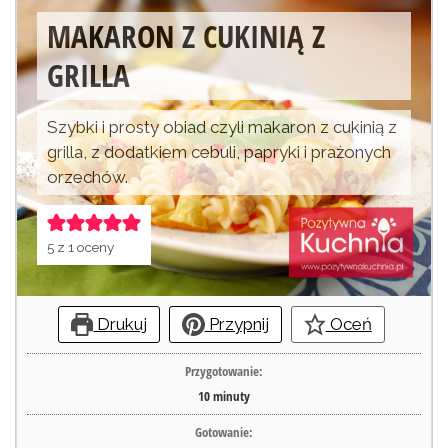
MAKARON Z CUKINIĄ Z
GRILLA
Szybki i prosty obiad czyli makaron z cukinią z
grilla, z dodatkiem cebuli, papryki i prażonych
orzechów.
5
z 1 oceny
Drukuj
Przypnij
Oceń
Przygotowanie:
10
minuty
Gotowanie: