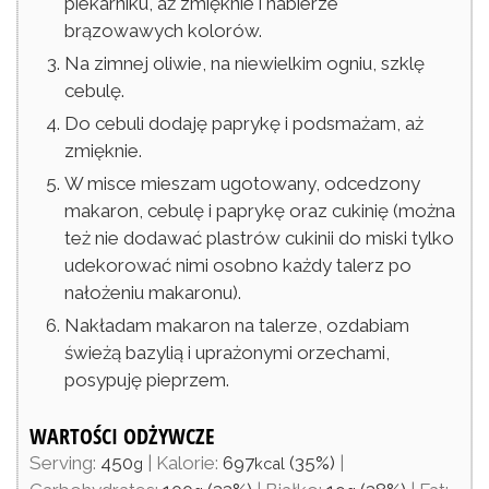
piekarniku, aż zmięknie i nabierze
brązowawych kolorów.
Na zimnej oliwie, na niewielkim ogniu, szklę
cebulę.
Do cebuli dodaję paprykę i podsmażam, aż
zmięknie.
W misce mieszam ugotowany, odcedzony
makaron, cebulę i paprykę oraz cukinię (można
też nie dodawać plastrów cukinii do miski tylko
udekorować nimi osobno każdy talerz po
nałożeniu makaronu).
Nakładam makaron na talerze, ozdabiam
świeżą bazylią i uprażonymi orzechami,
posypuję pieprzem.
WARTOŚCI ODŻYWCZE
Serving:
450
|
Kalorie:
697
(35%)
|
g
kcal