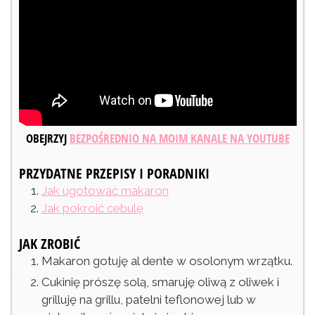
OBEJRZYJ
BEZPOŚREDNIO NA MOIM KANALE NA YOUTUBE
PRZYDATNE PRZEPISY I PORADNIKI
Jak ugotować makaron
Jak pokroić cebulę
JAK ZROBIĆ
Makaron gotuję al dente w osolonym wrzątku.
Cukinię prószę solą, smaruję oliwą z oliwek i
grilluję na grillu, patelni teflonowej lub w