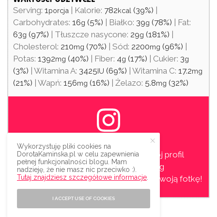
Serving:
1
|
Kalorie:
782
(39%)
|
porcja
kcal
Carbohydrates:
16
(5%)
|
Białko:
39
(78%)
|
Fat:
g
g
63
(97%)
|
Tłuszcze nasycone:
29
(181%)
|
g
g
Cholesterol:
210
(70%)
|
Sód:
2200
(96%)
|
mg
mg
Potas:
1392
(40%)
|
Fiber:
4
(17%)
|
Cukier:
3
mg
g
g
(3%)
|
Witamina A:
3425
(69%)
|
Witamina C:
17.2
IU
mg
(21%)
|
Wapń:
156
(16%)
|
Żelazo:
5.8
(32%)
mg
mg
MASZ INSTAGRAM?
Wykorzystuję pliki cookies na
Zrób zdjęcie potrawy i oznacz mój profil
DorotaKaminska.pl w celu zapewnienia
pełnej funkcjonalności blogu. Mam
@dorotakaminska
lub hasztag
nadzieję, że nie masz nic przeciwko :).
Tutaj znajdziesz szczegółowe informacje
.
#dorotainsuperfood
. Przyjdę polubić Twoją fotkę!
I ACCEPT USE OF COOKIES