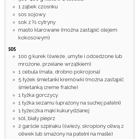
1
ząbek
czosnku
sos sojowy
sok z ½ cytryny
masło klarowane
(można zastąpić olejem
kokosowym)
SOS
100
g
kurek
(świeże, umyte i odcedzone lub
mrożone, przelane wrzątkiem)
1
cebula
(mała, drobno pokrojona)
5
łyżek
śmietanki kremówki
(można zastąpić
śmietanką creme fraiche)
1
łyżka
gorczycy
1
łyżka
sezamu
(uprażony na suchej patelni)
1
łyżeczka
mąki kukurydzianej
sól, biały pieprz
2
garście
szpinaku
(świeży, skropiony oliwą z
oliwek lub smażony na patelni na maśle)