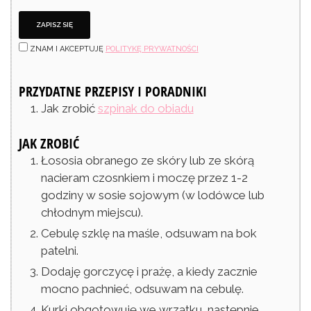
ZNAM I AKCEPTUJĘ
POLITYKĘ PRYWATNOŚCI
PRZYDATNE PRZEPISY I PORADNIKI
Jak zrobić
szpinak do obiadu
JAK ZROBIĆ
Łososia obranego ze skóry lub ze skórą
nacieram czosnkiem i moczę przez 1-2
godziny w sosie sojowym (w lodówce lub
chłodnym miejscu).
Cebulę szklę na maśle, odsuwam na bok
patelni.
Dodaję gorczycę i prażę, a kiedy zacznie
mocno pachnieć, odsuwam na cebulę.
Kurki obgotowuję we wrzątku, następnie