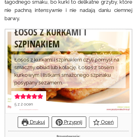
łagodnego smaku, bo kurki to delikatne grzyby, które
nie pachną intensywnie i nie nadają daniu ciemnej
barwy.
ŁOSOŚ Z KURKAMI I
SZPINAKIEM
Łosoś z kurkami i szpinakiem czyli pomysł na
smaczny obiad lub kolację. Łosoś z sosem
kurkowym i listkami smażonego szpinaku
posypany sezamem.
5
z
2
ocen
Drukuj
Przypnij
Oceń
Przygotowanie: