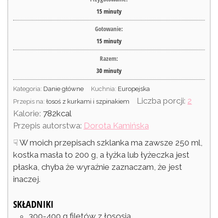
15
minuty
Gotowanie:
15
minuty
Razem:
30
minuty
Kategoria:
Danie główne
Kuchnia:
Europejska
Liczba porcji:
2
Przepis na:
łosoś z kurkami i szpinakiem
Kalorie:
782
kcal
Przepis autorstwa:
Dorota Kamińska
☟ W moich przepisach szklanka ma zawsze 250 ml,
kostka masła to 200 g, a łyżka lub łyżeczka jest
płaska, chyba że wyraźnie zaznaczam, że jest
inaczej.
SKŁADNIKI
300-400
g
filetów z łososia