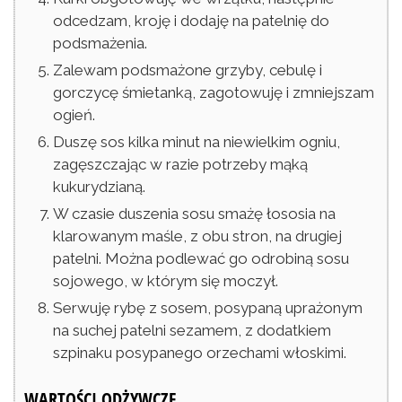
odcedzam, kroję i dodaję na patelnię do
podsmażenia.
Zalewam podsmażone grzyby, cebulę i
gorczycę śmietanką, zagotowuję i zmniejszam
ogień.
Duszę sos kilka minut na niewielkim ogniu,
zagęszczając w razie potrzeby mąką
kukurydzianą.
W czasie duszenia sosu smażę łososia na
klarowanym maśle, z obu stron, na drugiej
patelni. Można podlewać go odrobiną sosu
sojowego, w którym się moczył.
Serwuję rybę z sosem, posypaną uprażonym
na suchej patelni sezamem, z dodatkiem
szpinaku posypanego orzechami włoskimi.
WARTOŚCI ODŻYWCZE