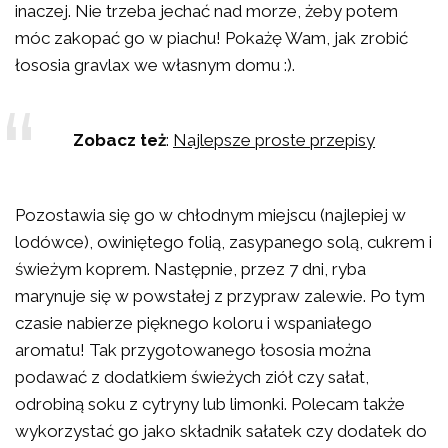
inaczej. Nie trzeba jechać nad morze, żeby potem
móc zakopać go w piachu! Pokażę Wam, jak zrobić
łososia gravlax we własnym domu :).
Zobacz też
:
Najlepsze proste przepisy
Pozostawia się go w chłodnym miejscu (najlepiej w
lodówce), owiniętego folią, zasypanego solą, cukrem i
świeżym koprem. Następnie, przez 7 dni, ryba
marynuje się w powstałej z przypraw zalewie. Po tym
czasie nabierze pięknego koloru i wspaniałego
aromatu! Tak przygotowanego łososia można
podawać z dodatkiem świeżych ziół czy sałat,
odrobiną soku z cytryny lub limonki. Polecam także
wykorzystać go jako składnik sałatek czy dodatek do