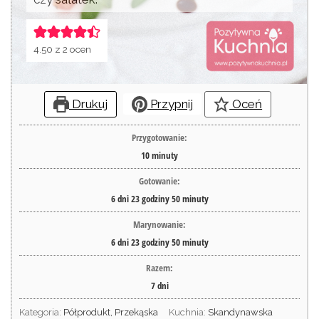
4.50
z
2
ocen
Drukuj
Przypnij
Oceń
Przygotowanie:
10
minuty
Gotowanie:
6
dni
23
godziny
50
minuty
Marynowanie:
6
dni
23
godziny
50
minuty
Razem:
7
dni
Kategoria:
Półprodukt, Przekąska
Kuchnia:
Skandynawska