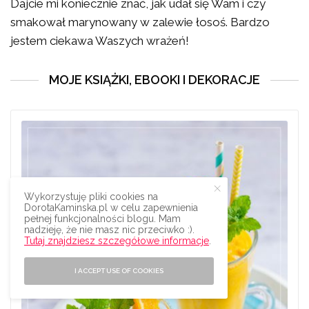
Dajcie mi koniecznie znać, jak udał się Wam i czy
smakował marynowany w zalewie łosoś. Bardzo
jestem ciekawa Waszych wrażeń!
MOJE KSIĄŻKI, EBOOKI I DEKORACJE
Wykorzystuję pliki cookies na
DorotaKaminska.pl w celu zapewnienia
pełnej funkcjonalności blogu. Mam
nadzieję, że nie masz nic przeciwko :).
Tutaj znajdziesz szczegółowe informacje
.
I ACCEPT USE OF COOKIES