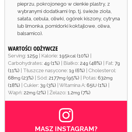
pieprzu, pokrojonego w cienkie plastry, z
wybranymi dodatkami (np. tj. świeże zioła,
sałata, cebula, oliwki, ogórek kiszony, cytryna
lub limonka, pomidorki koktajlowe, oliwa,
balsamico).
WARTOŚCI ODŻYWCZE
Serving:
125
|
Kalorie:
195
(10%)
|
g
kcal
Carbohydrates:
4
(1%)
|
Białko:
24
(48%)
|
Fat:
7
g
g
g
(11%)
|
Tłuszcze nasycone:
1
(6%)
|
Cholesterol:
g
68
(23%)
|
Sód:
2177
(95%)
|
Potas:
632
mg
mg
mg
(18%)
|
Cukier:
3
(3%)
|
Witamina A:
65
(1%)
|
g
IU
Wapń:
22
(2%)
|
Żelazo:
1.2
(7%)
mg
mg
MASZ INSTAGRAM?