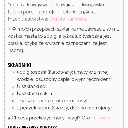
Przepis na:
łosoś gravad lax, łosoś gravlaks, łosoś gravlax
Liczba porcji:
4
porcje
Kalorie:
195
kcal
Przepis autorstwa:
Dorota Kamińska
☟ W moich przepisach szklanka ma zawsze 250 ml,
kostka masła to 200 g, a łyżka lub łyżeczka jest
płaska, chyba że wyraźnie zaznaczam, że jest
inaczej.
SKŁADNIKI
500
g
łososia
(filetowany; umyty w zimnej
wodzie, osuszony papierowym ręcznikiem)
¼
szklanki
soli
¼
szklanki
cukru
1
łyżka
pieprzu
(grubo zmielony)
1
pęczek
kopru
(świeży, drobno pokrojony)
🖩 Chcesz przeliczyć miary i wagi? Oto
kalkulator
.
LUBISZ PRZEPISY DOROTY?