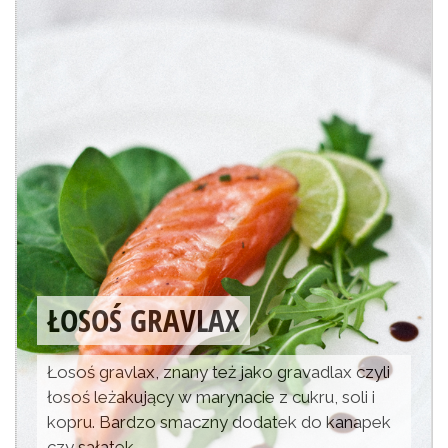
ŁOSOŚ GRAVLAX
Łosoś gravlax, znany też jako gravadlax czyli
łosoś leżakujący w marynacie z cukru, soli i
kopru. Bardzo smaczny dodatek do kanapek
czy sałatek.