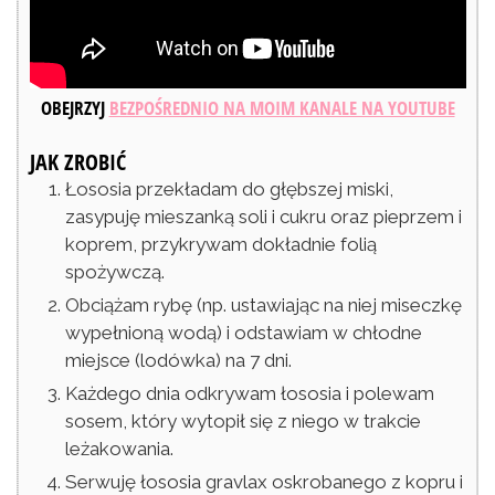
OBEJRZYJ
BEZPOŚREDNIO NA MOIM KANALE NA YOUTUBE
JAK ZROBIĆ
Łososia przekładam do głębszej miski,
zasypuję mieszanką soli i cukru oraz pieprzem i
koprem, przykrywam dokładnie folią
spożywczą.
Obciążam rybę (np. ustawiając na niej miseczkę
wypełnioną wodą) i odstawiam w chłodne
miejsce (lodówka) na 7 dni.
Każdego dnia odkrywam łososia i polewam
sosem, który wytopił się z niego w trakcie
leżakowania.
Serwuję łososia gravlax oskrobanego z kopru i