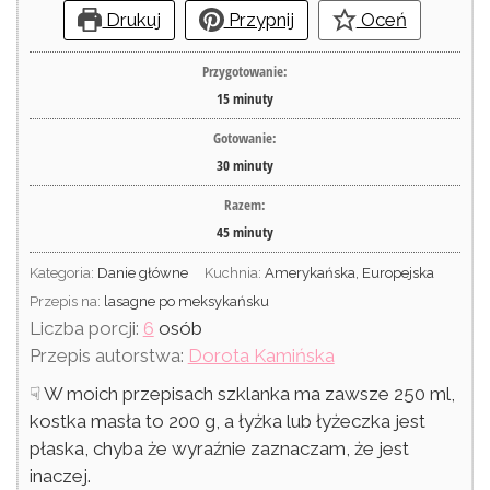
Drukuj
Przypnij
Oceń
Przygotowanie:
15
minuty
Gotowanie:
30
minuty
Razem:
45
minuty
Kategoria:
Danie główne
Kuchnia:
Amerykańska, Europejska
Przepis na:
lasagne po meksykańsku
Liczba porcji:
6
osób
Przepis autorstwa:
Dorota Kamińska
☟ W moich przepisach szklanka ma zawsze 250 ml,
kostka masła to 200 g, a łyżka lub łyżeczka jest
płaska, chyba że wyraźnie zaznaczam, że jest
inaczej.