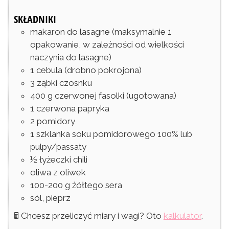
SKŁADNIKI
makaron do lasagne
(maksymalnie 1
opakowanie, w zależności od wielkości
naczynia do lasagne)
1
cebula
(drobno pokrojona)
3
ząbki
czosnku
400
g
czerwonej fasolki
(ugotowana)
1
czerwona papryka
2
pomidory
1
szklanka
soku pomidorowego 100% lub
pulpy/passaty
½
łyżeczki
chili
oliwa z oliwek
100-200
g
żółtego sera
sól, pieprz
🖩 Chcesz przeliczyć miary i wagi? Oto
kalkulator
.