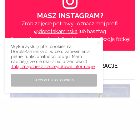
MASZ INSTAGRAM?
Zrób zdjęcie potrawy i oznacz mój profil
@dorotakaminska
lub hasztag
#dorotainsuperfood
. Przyjdę polubić Twoją fotkę!
Wykorzystuję pliki cookies na
DorotaKaminska.pl w celu zapewnienia
pełnej funkcjonalności blogu. Mam
nadzieję, że nie masz nic przeciwko :).
MOJE KSIĄŻKI, EBOOKI I DEKORACJE
Tutaj znajdziesz szczegółowe informacje
.
I ACCEPT USE OF COOKIES