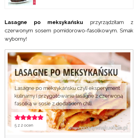
Lasagne po meksykańsku
przyrządziłam z
czerwonym sosem pomidorowo-fasolkowym. Smak
wyborny!
LASAGNE PO MEKSYKAŃSKU
Lasagne po meksykańsku czyli eksperyment
kulinarny i przygotowanie lasagne z czerwoną
fasolką w sosie z dodatkiem chili.
5
z
2
ocen